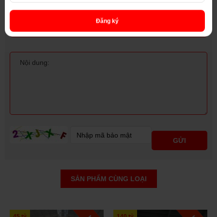
Đăng ký
SẢN PHẨM CÙNG LOẠI
140 tỷ
80 tỷ