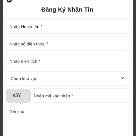
Email : diaoccaophat@gmail.com
Website : nhaxuongmiendong.com,
Đăng Ký Nhận Tin
diaoccaophat.com
Chúng tôi cam kết tư vấn nhiệt tình, hoàn toàn
miễn phí với đội ngũ nhân viên chuyên nghiệp
và tận tâm
ĐĂNG KÝ NHẬN TƯ VẤN