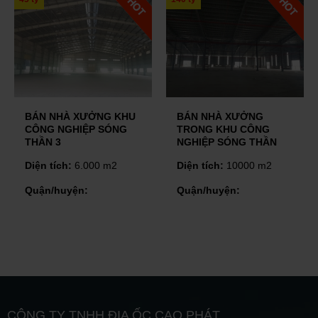
BÁN NHÀ XƯỞNG
BÁN NHÀ XƯỞNG AN
TRONG KHU CÔNG
ĐIỀN, BẾN CÁT
NGHIỆP SÓNG THẦN
Diện tích:
24.000 m2
Diện tích:
10000 m2
Quận/huyện:
Bến Cát -
Quận/huyện:
Bình Dương
CÔNG TY TNHH ĐỊA ỐC CAO PHÁT