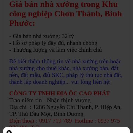
Giá bán nhà xưởng trong Khu
công nghiệp Chơn Thành, Bình
Phước:
- Giá bán nhà xưởng: 32 tỷ
- Hồ sơ pháp lý đầy đủ, nhanh chóng
- Thương lượng và làm việc chính chủ
Để biết thêm thông tin về nhà xưởng trên hoặc
nhà xưởng cho thuê khác, nhà xưởng bán, đất
nền, đất mẫu, đất SKC, pháp lý thủ tục nhà đất,
thành lập doanh nghiệp... vui lòng liên hệ:
CÔNG TY TNHH ĐỊA ỐC CAO PHÁT
Trao niềm tin - Nhận thịnh vượng
Địa chỉ : 1286 Nguyễn Chí Thanh, P. Hiệp An,
TP. Thủ Dầu Một, Bình Dương
Điện thoại : 0917 719 789 Hotline : 0937 975
976 (Mr Trí)