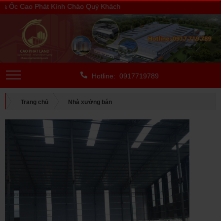
Ốc Cao Phát Kính Chào Quý Khách
Hotline: 0917719789
Trang chủ
Nhà xưởng bán
BÁN NHÀ XƯỞNG TRONG KCN
Bình Phước
BÁN NHÀ XƯỞNG TRONG KHU CÔNG NGHIỆP CHƠN THÀNH,
BÌNH PHƯỚC, DIỆN TÍCH: 10.200 M2, SP 02-0522