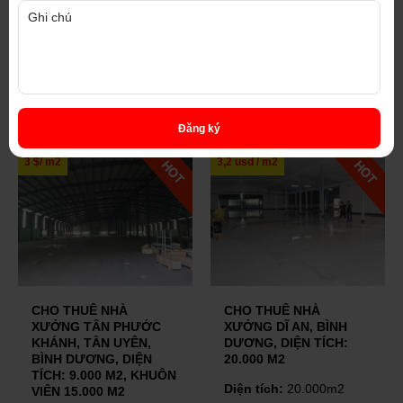
SẢN PHẨM CÙNG LOẠI
Đăng ký
3 $/ m2
3,2 usd / m2
CHO THUÊ NHÀ
CHO THUÊ NHÀ
XƯỞNG TÂN PHƯỚC
XƯỞNG DĨ AN, BÌNH
KHÁNH, TÂN UYÊN,
DƯƠNG, DIỆN TÍCH:
BÌNH DƯƠNG, DIỆN
20.000 M2
TÍCH: 9.000 M2, KHUÔN
Diện tích:
20.000m2
VIÊN 15.000 M2