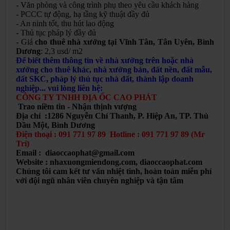
- Văn phòng và công trình phụ theo yêu cầu khách hàng
- PCCC tự động, hạ tầng kỹ thuật đầy đủ
- An ninh tốt, thu hút lao động
- Thủ tục pháp lý đầy đủ
- Giá
cho thuê nhà xưởng tại Vĩnh Tân, Tân Uyên, Bình
Dương
: 2,3 usd/ m2
Để biết thêm thông tin về nhà xưởng trên hoặc nhà
xưởng cho thuê khác, nhà xưởng bán, đất nền, đất mẫu,
đất SKC, pháp lý thủ tục nhà đất, thành lập doanh
nghiệp... vui lòng liên hệ:
CÔNG TY TNHH ĐỊA ỐC CAO PHÁT
Trao niềm tin - Nhận thịnh vượng
Địa chỉ :1286 Nguyễn Chí Thanh, P. Hiệp An, TP. Thủ
Dầu Một, Bình Dương
Điện thoại : 091 771 97 89 Hotline : 091 771 97 89 (Mr
Trí)
Email : diaoccaophat@gmail.com
Website : nhaxuongmiendong.com, diaoccaophat.com
Chúng tôi cam kết tư vấn nhiệt tình, hoàn toàn miễn phí
với đội ngũ nhân viên chuyên nghiệp và tận tâm