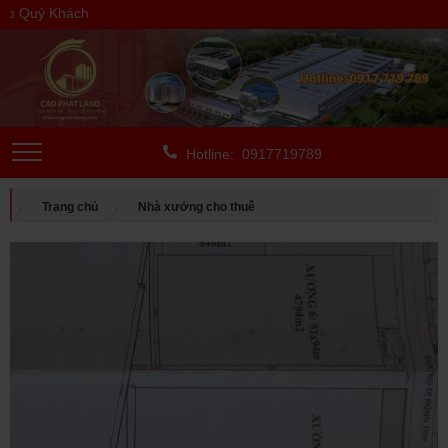
 Quý Khách
Hotline: 0917719789
Trang chủ
Nhà xưởng cho thuê
CHO THUÊ NGOÀI KCN
Bình Dương
CHO THUÊ CỤM NHÀ XƯỞNG TẠI VĨNH TÂN, TÂN UYÊN, BÌNH
DƯƠNG