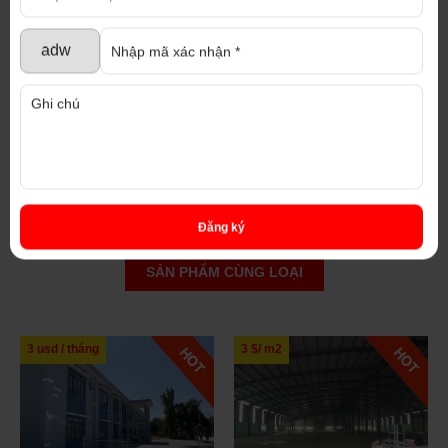
Đăng ký
SẢN PHẨM CÙNG LOẠI
3 $/ m2
3,2 usd / m2