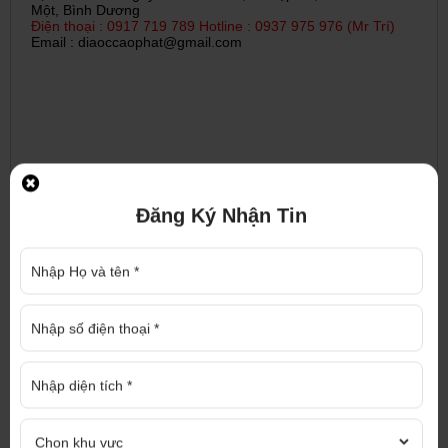
Một, Bình Dương
Điện thoại : 0917 719 789 Hotline : 0937 975 976 (Mr Trí)
Email : diaoccaophat@gmail.com
Đăng Ký Nhận Tin
ĐĂNG KÝ NHẬN TƯ VẤN