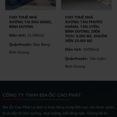
CHO THUÊ NHÀ
CHO THUÊ NHÀ
XƯỞNG TÂN PHƯỚC
XƯỞNG DĨ AN, BÌNH
KHÁNH, TÂN UYÊN,
DƯƠNG, DIỆN TÍCH:
BÌNH DƯƠNG, DIỆN
20.000 M2
TÍCH: 9.000 M2, KHUÔN
Diện tích:
20.000m2
VIÊN 15.000 M2
Quận/huyện:
Dĩ An -
Diện tích:
15000m2
Bình Dương
Quận/huyện:
Tân Uyên -
Bình Dương
CÔNG TY TNHH ĐỊA ỐC CAO PHÁT
Địa Ốc Cao Phát Là đơn vị hoạt động trong lĩnh vực cho thuê, quản
lý và tiếp thị kho xưởng, nhà xưởng, bất động sản. Chúng tôi tự