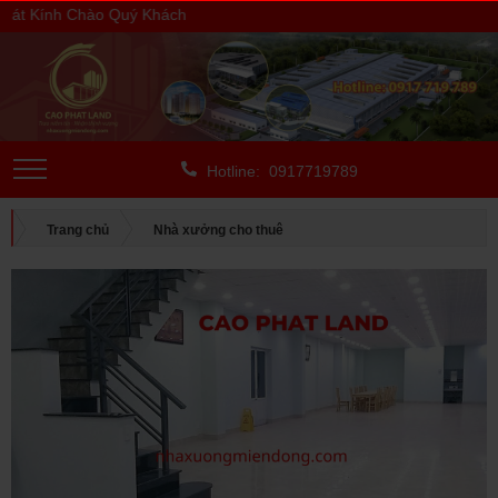
t Kính Chào Quý Khách
Hotline: 0917719789
Trang chủ
Nhà xưởng cho thuê
CHO THUÊ NGOÀI KCN
Bình Dương
CHO THUÊ KHO XƯỞNG BÀ RỊA - VŨNG TÀU, DIỆN TÍCH: 1.000-
5.000 M2, SP: 301-23