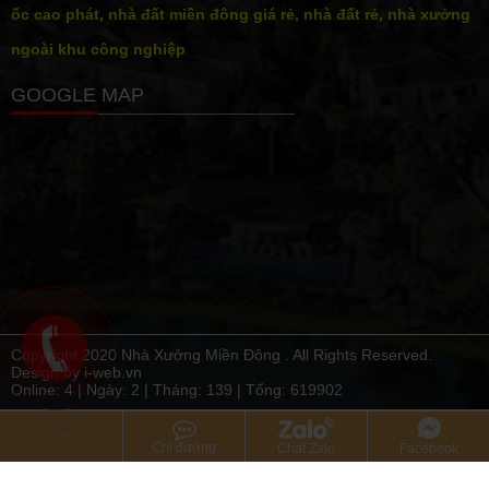
ốc cao phát, nhà đất miền đông giá rẻ, nhà đất rẻ, nhà xưởng
ngoài khu công nghiệp
GOOGLE MAP
Copyright 2020 Nhà Xưởng Miền Đông . All Rights Reserved.
Design by i-web.vn
Online: 4 | Ngày:
2
| Tháng:
139
| Tổng:
619902
0917719789
Chỉ đường
Chat Zalo
Facebook