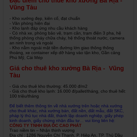
Đặc điểm cho thuê kho xưởng Bà Rịa -
Vũng Tàu
- Kho xưởng đẹp, kiên cố, đạt chuẩn
- Văn phòng hiện đại
- Kho lạnh đáp ứng nhu cầu khách hàng
- Có nhà xe, phòng bảo vệ, trạm cân, trạm điện 3 pha, hệ
thống phòng cháy chữa cháy, hệ thống thoát nước, camera
an ninh trong và ngoài
- Kho nằm ngoài mặt tiền đường lớn giao thông thông
thoáng, xe container xếp dỡ hàng vào tận kho, Gần cảng
Phú Mỹ, Cái Mép
Giá cho thuê kho xưởng Bà Rịa - Vũng
Tàu
- Giá cho thuê kho thường: 45.000 đ/m2
- Giá cho thuê kho lạnh: 16.000 đ/pallet/tháng, cho thuê hết:
100 triệu/tháng
Để biết thêm thông tin về nhà xưởng trên hoặc nhà xưởng
cho thuê khác, nhà xưởng bán, đất nền, đất mẫu, đất SKC,
pháp lý thủ tục nhà đất, thành lập doanh nghiệp, giấy phép
kinh doanh, giấy chứng nhận đầu tư… vui lòng liên hệ:
CÔNG TY TNHH ĐỊA ỐC CAO PHÁT
Trao niềm tin – Nhận thịnh vượng
Địa chỉ : 1286 Nguyễn Chí Thanh, P. Hiệp An, TP. Thủ Dầu