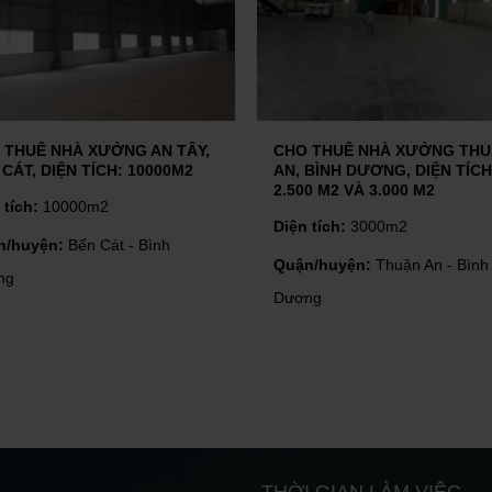
hiện với một tài sản bất động sản...
BẮT ĐÁY " THỊ TRƯỜNG BẤT ĐỘNG SẢN" CUỐI NĂM 2022
 sản như thế nào? Ra sao?
 THUÊ NHÀ XƯỞNG AN TÂY,
CHO THUÊ NHÀ XƯỞNG TH
CÁT, DIỆN TÍCH: 10000M2
AN, BÌNH DƯƠNG, DIỆN TÍCH
2.500 M2 VÀ 3.000 M2
 tích:
10000m2
Diện tích:
3000m2
ĐẦU TƯ BẤT ĐỘNG SẢN CÔNG NGHIỆP KHI NỀN KINH TẾ SUY THOÁI
n/huyện:
Bến Cát - Bình
Quận/huyện:
Thuận An - Bình
ng
Dương
NHIỀU TÌM NĂNG PHÁT TRIỂN BẤT ĐỘNG SẢN CÔNG NGHIỆP TẠI BÌNH PHƯỚC
ực, hạ tầng giao thông cùng nhiều
u tư, Bình Phước có nhiều tiềm
THỜI GIAN LÀM VIỆC