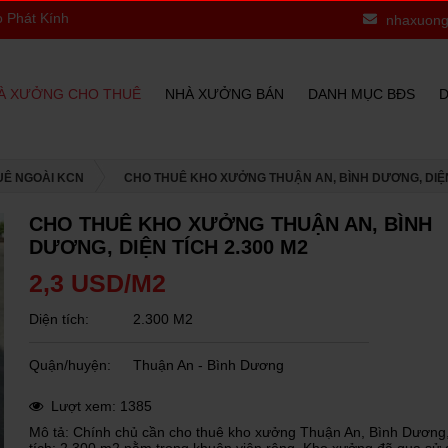
 Kính Chào Quý Khách
nhaxuong
À XƯỞNG CHO THUÊ
NHÀ XƯỞNG BÁN
DANH MỤC BĐS
D
UÊ NGOÀI KCN
CHO THUÊ KHO XƯỞNG THUẬN AN, BÌNH DƯƠNG, DIỆN 
CHO THUÊ KHO XƯỞNG THUẬN AN, BÌNH
DƯƠNG, DIỆN TÍCH 2.300 M2
2,3 USD/M2
Diện tích:
2.300 M2
Quận/huyện:
Thuận An - Bình Dương
Lượt xem: 1385
Mô tả: Chính chủ cần cho thuê kho xưởng Thuận An, Bình Dương,