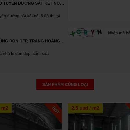
BÌNH DƯƠNG SẼ CÓ TUYẾN ĐƯỜNG SẮT KẾT NỐI 5 ĐÔ THỊ TẠI BÌNH DƯƠNG
ến đường sắt kết nối 5 đô thị tại
VÌ SAO NHÀ NÀO CŨNG DỌN DẸP, TRANG HOÀNG NGÀY TẾT?
hà nhà lo dọn dẹp, sắm sửa
NÊN BÁN NHÀ CÓ TRANG BỊ NỘI THẤT HAY NHÀ TRỐNG
SẢN PHẨM CÙNG LOẠI
 bị nội thất hay nhà trống là băn
người. Cùng chúng tôi tìm hiểu
/ m2
2.5 usd / m2
 BẤT ĐỘNG SẢN
một chiến lược khác mà các nhà