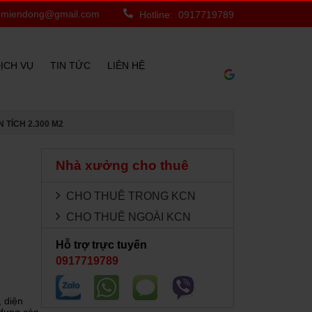
miendong@gmail.com
Hotline: 0917719789
ỊCH VỤ
TIN TỨC
LIÊN HỆ
TÍCH 2.300 M2
Nhà xưởng cho thuê
CHO THUÊ TRONG KCN
CHO THUÊ NGOÀI KCN
Hỗ trợ trực tuyến
0917719789
 diện