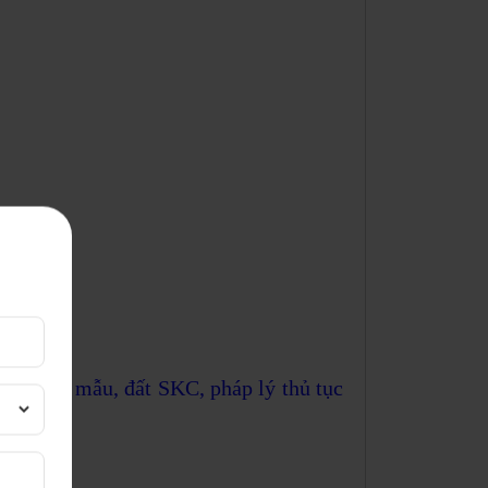
nền, đất mẫu, đất SKC, pháp lý thủ tục