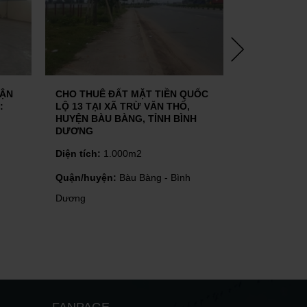
UẬN
CHO THUÊ ĐẤT MẶT TIỀN QUỐC
CHO THUÊ 
:
LỘ 13 TẠI XÃ TRỪ VĂN THỐ,
UYÊN, BÌNH
HUYỆN BÀU BÀNG, TỈNH BÌNH
700 M2
DƯƠNG
Diện tích:
70
Diện tích:
1.000m2
Quận/huyện
Quận/huyện:
Bàu Bàng - Bình
Dương
Dương
FANPAGE