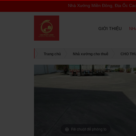
Nhà Xưởng Miền Đông, Địa Ốc Cao Phát
GIỚI THIỆU
NH
Trang chủ
Nhà xưởng cho thuê
CHO TH
Rê chuột để phóng to