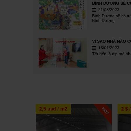
21/08/2023
Bình Dương sẽ có tuy
Bình Dương
16/01/2023
Tết đến là dịp mà n
15/12/2022
Nên bán nhà có trang
khoăn của rất nhiều 
những ưu và...
2,5 usd / m2
2 $ 
MUA VÀ CHO THUÊ
12/12/2022
Mua và cho thuê là 