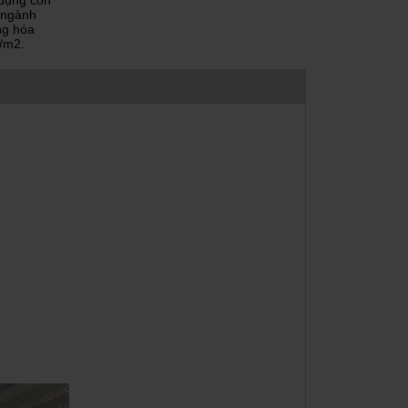
 dụng còn
 ngành
ng hóa
/m2.