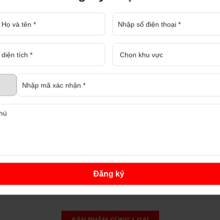
DỰ BÁO THỊ TRƯỜNG BẤT ĐỘNG SẢN QUÝ IV NĂM 2023
ổi bật thị trường bất động sản quý
BÌNH DƯƠNG SẼ CÓ TUYẾN ĐƯỜNG SẮT KẾT NỐI 5 ĐÔ THỊ TẠI BÌNH DƯƠNG
ến đường sắt kết nối 5 đô thị tại
VÌ SAO NHÀ NÀO CŨNG DỌN DẸP, TRANG HOÀNG NGÀY TẾT?
hà nhà lo dọn dẹp, sắm sửa
Đăng ký
NÊN BÁN NHÀ CÓ TRANG BỊ NỘI THẤT HAY NHÀ TRỐNG