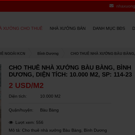
nhaxuong
À XƯỞNG CHO THUÊ
NHÀ XƯỞNG BÁN
DANH MỤC BĐS
D
UÊ NGOÀI KCN
Bình Dương
CHO THUÊ NHÀ XƯỞNG BÀU BÀNG, BÌ
CHO THUÊ NHÀ XƯỞNG BÀU BÀNG, BÌNH
DƯƠNG, DIỆN TÍCH: 10.000 M2, SP: 114-23
2 USD/M2
Diện tích:
10.000 M2
Quận/huyện:
Bàu Bàng
Lượt xem: 556
Mô tả: Cho thuê nhà xưởng Bàu Bàng, Bình Dương