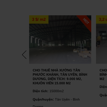
15/12/2022
Nên bán nhà có trang
khoăn của rất nhiều 
những ưu và...
3 $/ m2
3,2 usd / m2
MUA VÀ CHO THUÊ
12/12/2022
Mua và cho thuê là 
đầu tư cá nhân thực 
08/12/2022
Thị trường bất động
CHO THUÊ NHÀ XƯỞNG TÂN
CHO THUÊ NHÀ XƯỞ
PHƯỚC KHÁNH, TÂN UYÊN, BÌNH
BÌNH DƯƠNG, DIỆN T
DƯƠNG, DIỆN TÍCH: 9.000 M2,
M2
KHUÔN VIÊN 15.000 M2
Diện tích:
20.000m2
Diện tích:
15000m2
09/11/2022
Quận/huyện:
Dĩ An -
Quận/huyện:
Tân Uyên - Bình
Dương