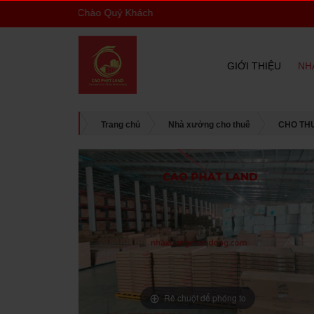
Phát Kính Chào Quý Khách
GIỚI THIỆU
NH
Trang chủ
Nhà xưởng cho thuê
CHO TH
Rê chuột để phóng to