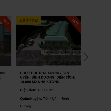
$ / m2
3.0 usd / m2
 THUÊ NHÀ XƯỞNG TÂN
CHO THUÊ NHÀ XƯỞNG TÂN
N, BÌNH DƯƠNG, DIỆN TÍCH:
UYÊN, BÌNH DƯƠNG, DIỆN T
000 M2 NHÀ XƯỞNG
20.000 M2 KHUÔN VIÊN
– Vị trí: Tân Uyên, Bình Dương
 tích:
15,000 m2
Diện tích khuôn viên: 20.000 m
Diện tích nhà xưởng: 11.000 m
n/huyện:
Tân Uyên - Bình
Diện tích:
20000m2
ng
Quận/huyện:
Tân Uyên - Bình