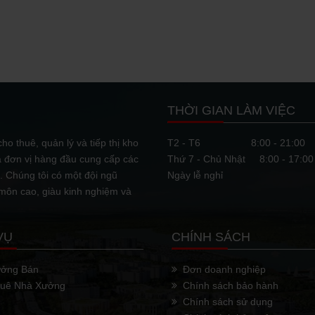
NHIỀU TÌM NĂNG PHÁT TRIỂN BẤT ĐỘNG SẢN CÔNG NGHIỆP TẠI BÌNH PHƯỚC
ực, hạ tầng giao thông cùng nhiều
u tư, Bình Phước có nhiều tiềm
THỜI GIAN LÀM VIỆC
BẤT ĐỘNG SẢN CÔNG NGHIỆP THU HÚT NHÀ ĐẦU TƯ CHÂU ÂU
ho thuê, quản lý và tiếp thị kho
T2 - T6
8:00 - 21:00
à đơn vị hàng đầu cung cấp các
Thứ 7 - Chủ Nhật
8:00 - 17:00
ịch chuyển sản xuất từ Trung Quốc,
 thêm các nhà sản xuất từ châu Âu
 Chúng tôi có một đội ngũ
Ngày lễ nghỉ
 môn cao, giàu kinh nghiệm và
TƯ BUÔN BÁN ĐẤT ĐAI
VỤ
CHÍNH SÁCH
ai rất được quan đến, khi nhiều
 kênh đầu tư sinh lời cao. Nhưng
ưởng Bán
Đơn doanh nghiệp
huê Nhà Xưởng
Chính sách bảo hành
Chính sách sử dụng