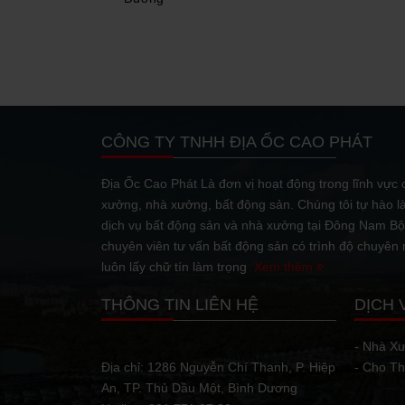
23/04/2021
Sở hữu nguồn nhân l
chính sách ưu đãi đầ
năng phát...
CÔNG TY TNHH ĐỊA ỐC CAO PHÁT
Địa Ốc Cao Phát Là đơn vị hoạt động trong lĩnh vực c
13/04/2021
xưởng, nhà xưởng, bất động sản. Chúng tôi tự hào l
Bên cạnh làn sóng d
Việt Nam có thể đón
dịch vụ bất động sản và nhà xưởng tại Đông Nam Bộ.
nhờ Hiệp...
chuyên viên tư vấn bất động sản có trình độ chuyên
luôn lấy chữ tín làm trọng
Xem thêm
5 LƯU Ý KHI ĐẦU 
THÔNG TIN LIÊN HỆ
DỊCH 
08/04/2021
Đầu tư mau bán đất đ
người nhận ra đây là
- Nhà X
bên cạnh...
Địa chỉ: 1286 Nguyễn Chí Thanh, P. Hiệp
- Cho T
An, TP. Thủ Dầu Một, Bình Dương