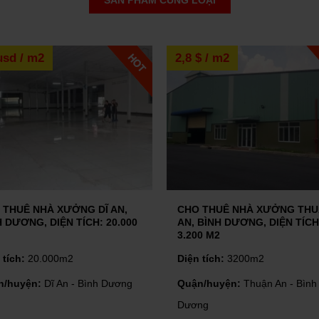
SẢN PHẨM CÙNG LOẠI
 bị nội thất hay nhà trống là băn
người. Cùng chúng tôi tìm hiểu
2,8 $ / m2
2,8 
 BẤT ĐỘNG SẢN
một chiến lược khác mà các nhà
hiện với một tài sản bất động sản...
BẮT ĐÁY " THỊ TRƯỜNG BẤT ĐỘNG SẢN" CUỐI NĂM 2022
 sản như thế nào? Ra sao?
NG DĨ AN,
CHO THUÊ NHÀ XƯỞNG THUẬN
CHO
ÍCH: 20.000
AN, BÌNH DƯƠNG, DIỆN TÍCH:
UYÊ
3.200 M2
10.
Diện tích:
3200m2
Diện
ĐẦU TƯ BẤT ĐỘNG SẢN CÔNG NGHIỆP KHI NỀN KINH TẾ SUY THOÁI
 Bình Dương
Quận/huyện:
Thuận An - Bình
Quậ
Dương
Dươ