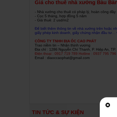
Giá cho thuê nhà xưởng Bàu Bà
- Nhà xưởng cho thuê có pháp lý, hoàn công đầy
- Cọc 5 tháng, hợp đồng 5 năm
- Giá thuê: 2 usd/m2
Để biết thêm thông tin về nhà xưởng trên hoặc n
15/03/2020
giấy phép kinh doanh, giấy chứng nhận đầu tư… v
Cho thuê nhà xưởng 
Dương. Bạn đang là 
CÔNG TY TNHH ĐỊA ỐC CAO PHÁT
phát triển về...
Trao niềm tin – Nhận thịnh vượng
Địa chỉ : 1286 Nguyễn Chí Thanh, P. Hiệp An, T
Điện thoại : 0917 719 789 Hotline : 0937 795 796 
Email : diaoccaophat@gmail.com
15/03/2020
Bất Động Sản, nhà x
như thế điểm tới đứ
cao tốc...
Lịch sử phát triển
15/03/2020
Lịch sử phát triển t
tháng 12 năm 2013, 
TIN TỨC & SỰ KIỆN
136/NQ-CP[1], tách..