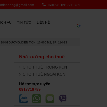
miendong@gmail.com
Hotline: 0917719789
ỊCH VỤ
TIN TỨC
LIÊN HỆ
NH DƯƠNG, DIỆN TÍCH: 10.000 M2, SP: 114-23
Nhà xưởng cho thuê
CHO THUÊ TRONG KCN
CHO THUÊ NGOÀI KCN
Hỗ trợ trực tuyến
0917719789