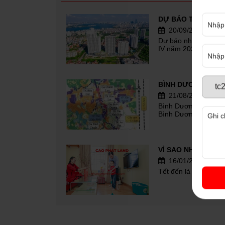
20/09/2023
Dự báo những điểm n
IV năm 2023
21/08/2023
Bình Dương sẽ có tuy
Bình Dương
16/01/2023
Tết đến là dịp mà n