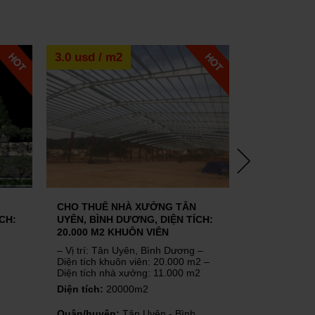
3.0 usd / m2
2,5 usd / m
CHO THUÊ NHÀ XƯỞNG TÂN
CHO THUÊ 
CH:
UYÊN, BÌNH DƯƠNG, DIỆN TÍCH:
GIAO, THUẬ
20.000 M2 KHUÔN VIÊN
DIỆN TÍCH: 
– Vị trí: Tân Uyên, Bình Dương –
Diện tích:
4.
Diện tích khuôn viên: 20.000 m2 –
Diện tích nhà xưởng: 11.000 m2
Quận/huyện
Diện tích:
20000m2
Dương
Quận/huyện:
Tân Uyên - Bình