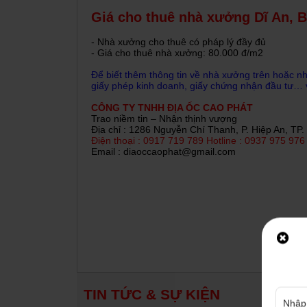
Giá cho thuê nhà xưởng Dĩ An, 
- Nhà xưởng cho thuê có pháp lý đầy đủ
- Giá cho thuê nhà xưởng: 80.000 đ/m2
Để biết thêm thông tin về nhà xưởng trên hoặc n
15/03/2020
giấy phép kinh doanh, giấy chứng nhận đầu tư… vu
Cho thuê nhà xưởng 
Dương. Bạn đang là 
CÔNG TY TNHH ĐỊA ỐC CAO PHÁT
phát triển về...
Trao niềm tin – Nhận thịnh vượng
Địa chỉ : 1286 Nguyễn Chí Thanh, P. Hiệp An, T
Điện thoại : 0917 719 789 Hotline : 0937 975 976 
Email : diaoccaophat@gmail.com
15/03/2020
Bất Động Sản, nhà x
như thế điểm tới đứ
cao tốc...
Lịch sử phát triển
15/03/2020
Lịch sử phát triển t
tháng 12 năm 2013, 
TIN TỨC & SỰ KIỆN
136/NQ-CP[1], tách..