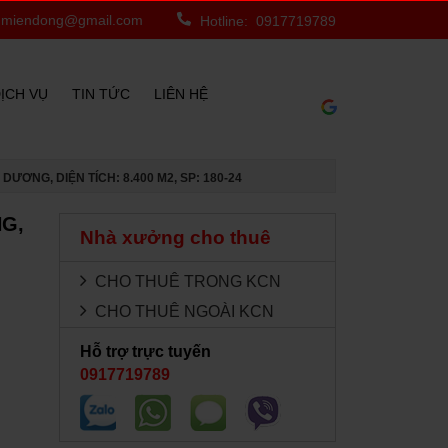
ch
miendong@gmail.com
Hotline: 0917719789
ỊCH VỤ
TIN TỨC
LIÊN HỆ
ƯƠNG, DIỆN TÍCH: 8.400 M2, SP: 180-24
NG,
Nhà xưởng cho thuê
CHO THUÊ TRONG KCN
CHO THUÊ NGOÀI KCN
Hỗ trợ trực tuyến
0917719789