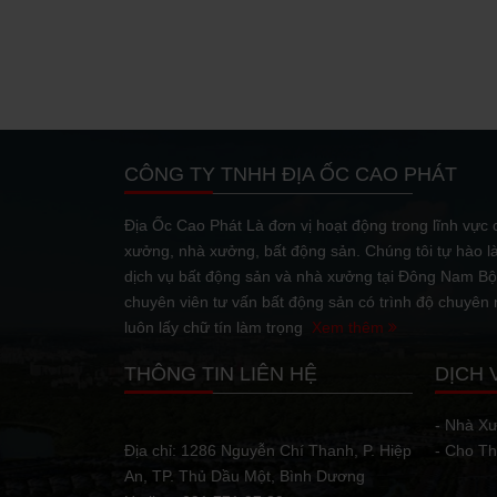
23/04/2021
Sở hữu nguồn nhân l
chính sách ưu đãi đầ
năng phát...
CÔNG TY TNHH ĐỊA ỐC CAO PHÁT
Địa Ốc Cao Phát Là đơn vị hoạt động trong lĩnh vực c
13/04/2021
xưởng, nhà xưởng, bất động sản. Chúng tôi tự hào l
Bên cạnh làn sóng d
Việt Nam có thể đón
dịch vụ bất động sản và nhà xưởng tại Đông Nam Bộ.
nhờ Hiệp...
chuyên viên tư vấn bất động sản có trình độ chuyên
luôn lấy chữ tín làm trọng
Xem thêm
5 LƯU Ý KHI ĐẦU 
THÔNG TIN LIÊN HỆ
DỊCH 
08/04/2021
Đầu tư mau bán đất đ
người nhận ra đây là
- Nhà X
bên cạnh...
Địa chỉ: 1286 Nguyễn Chí Thanh, P. Hiệp
- Cho T
An, TP. Thủ Dầu Một, Bình Dương