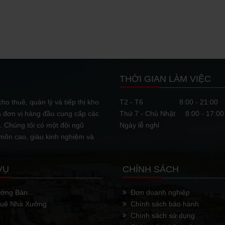
NHIỀU TÌM NĂNG PHÁT TRIỂN BẤT ĐỘNG SẢN CÔNG NGHIỆP TẠI BÌNH PHƯỚC
ực, hạ tầng giao thông cùng nhiều
u tư, Bình Phước có nhiều tiềm
THỜI GIAN LÀM VIỆC
BẤT ĐỘNG SẢN CÔNG NGHIỆP THU HÚT NHÀ ĐẦU TƯ CHÂU ÂU
ho thuê, quản lý và tiếp thị kho
T2 - T6
8:00 - 21:00
à đơn vị hàng đầu cung cấp các
Thứ 7 - Chủ Nhật
8:00 - 17:00
ịch chuyển sản xuất từ Trung Quốc,
 thêm các nhà sản xuất từ châu Âu
 Chúng tôi có một đội ngũ
Ngày lễ nghỉ
 môn cao, giàu kinh nghiệm và
TƯ BUÔN BÁN ĐẤT ĐAI
VỤ
CHÍNH SÁCH
ai rất được quan đến, khi nhiều
 kênh đầu tư sinh lời cao. Nhưng
ưởng Bán
Đơn doanh nghiệp
huê Nhà Xưởng
Chính sách bảo hành
Chính sách sử dụng