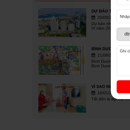
20/09/2023
Dự báo những điểm n
IV năm 2023
21/08/2023
Bình Dương sẽ có tuy
Bình Dương
16/01/2023
Tết đến là dịp mà n