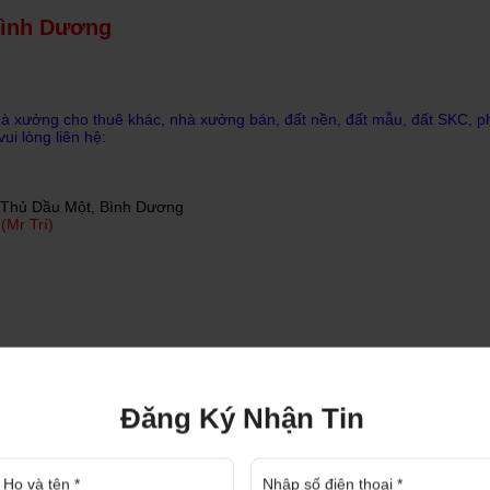
Bình Dương
Cho thuê nhà xưởng giá rẻ trong khu công nghiệp bình dương
hà xưởng cho thuê khác, nhà xưởng bán, đất nền, đất mẫu, đất SKC, phá
i lòng liên hệ:
giá rẻ trong khu công nghiệp Bình
một doanh nghiệp có tiềm năng để
P. Thủ Dầu Một, Bình Dương
(Mr Trí)
Bất Động Sản, nhà xưởng Phan Thiết kỳ vọng vào vị như thế điểm tới đứng đầu
ưởng Phan Thiết kỳ vọng vào vị
ng đầu cảng hàng không và đường
 thị xã Tân Uyên Bình Dương
Đăng Ký Nhận Tin
hị xã Tân Uyên Bình Dương Ngày 29
Chính phủ ban hành Nghị quyết số
ĐĂNG KÝ NHẬN TƯ 
.