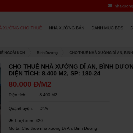
Nhà Xưởng Miền Đông, Địa Ốc Cao Phát Kính Chào Quý Khá
nhaxuong
À XƯỞNG CHO THUÊ
NHÀ XƯỞNG BÁN
DANH MỤC BĐS
D
UÊ NGOÀI KCN
Bình Dương
CHO THUÊ NHÀ XƯỞNG DĨ AN, BÌNH D
CHO THUÊ NHÀ XƯỞNG DĨ AN, BÌNH DƯƠ
DIỆN TÍCH: 8.400 M2, SP: 180-24
80.000 Đ/M2
Diện tích:
8.400 M2
Quận/huyện:
Dĩ An
Lượt xem: 420
Mô tả: Cho thuê nhà xưởng Dĩ An, Bình Dương