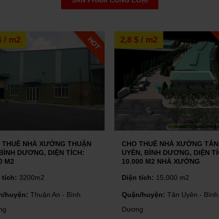
SẢN PHẨM CÙNG LOẠI
 bị nội thất hay nhà trống là băn
người. Cùng chúng tôi tìm hiểu
$ / m2
2,8 $ / m2
 BẤT ĐỘNG SẢN
một chiến lược khác mà các nhà
hiện với một tài sản bất động sản...
BẮT ĐÁY " THỊ TRƯỜNG BẤT ĐỘNG SẢN" CUỐI NĂM 2022
 sản như thế nào? Ra sao?
 THUÊ NHÀ XƯỞNG THUẬN
CHO THUÊ NHÀ XƯỞNG TÂN
 BÌNH DƯƠNG, DIỆN TÍCH:
UYÊN, BÌNH DƯƠNG, DIỆN TÍ
0 M2
10.000 M2 NHÀ XƯỞNG
 tích:
3200m2
Diện tích:
15,000 m2
ĐẦU TƯ BẤT ĐỘNG SẢN CÔNG NGHIỆP KHI NỀN KINH TẾ SUY THOÁI
n/huyện:
Thuận An - Bình
Quận/huyện:
Tân Uyên - Bình
ng
Dương