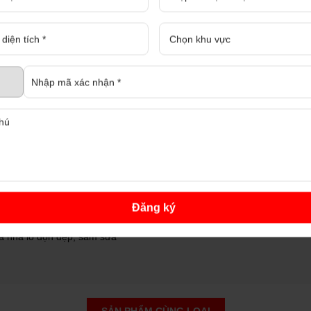
DỰ BÁO THỊ TRƯỜNG BẤT ĐỘNG SẢN QUÝ IV NĂM 2023
ổi bật thị trường bất động sản quý
BÌNH DƯƠNG SẼ CÓ TUYẾN ĐƯỜNG SẮT KẾT NỐI 5 ĐÔ THỊ TẠI BÌNH DƯƠNG
ến đường sắt kết nối 5 đô thị tại
VÌ SAO NHÀ NÀO CŨNG DỌN DẸP, TRANG HOÀNG NGÀY TẾT?
Đăng ký
hà nhà lo dọn dẹp, sắm sửa
NÊN BÁN NHÀ CÓ TRANG BỊ NỘI THẤT HAY NHÀ TRỐNG