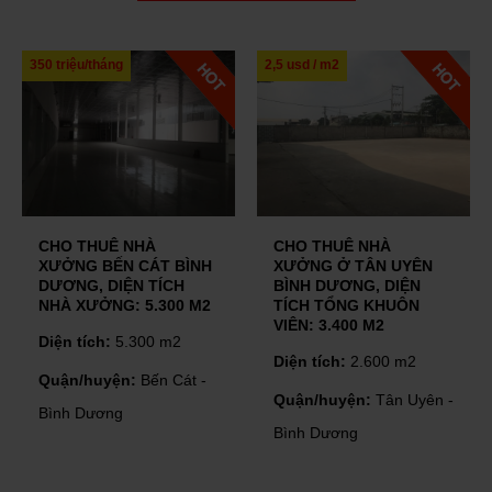
350 triệu/tháng
2,5 usd / m2
CHO THUÊ NHÀ
CHO THUÊ NHÀ
XƯỞNG BẾN CÁT BÌNH
XƯỞNG Ở TÂN UYÊN
DƯƠNG, DIỆN TÍCH
BÌNH DƯƠNG, DIỆN
NHÀ XƯỞNG: 5.300 M2
TÍCH TỔNG KHUÔN
VIÊN: 3.400 M2
Diện tích:
5.300 m2
Diện tích:
2.600 m2
Quận/huyện:
Bến Cát -
Quận/huyện:
Tân Uyên -
Bình Dương
Bình Dương