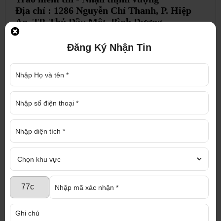
Địa chỉ : 1286 Nguyễn Chí Thanh, P. Hiệp
An, TP. Thủ Dầu Một, Bình Dương
Điện thoại : 0917 719 789 Hotline : 0937 975
976 (Mr Trí)
Đăng Ký Nhận Tin
Email : diaoccaophat@gmail.com
Website : nhaxuongmiendong.com,
diaoccaophat.com
Chúng tôi cam kết tư vấn nhiệt tình, hoàn
toàn miễn phí với đội ngũ nhân viên chuyên
nghiệp và tận tâm
ĐĂNG KÝ NHẬN TƯ VẤN