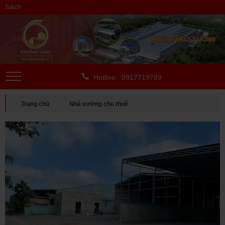
hách
Hotline: 0917719789
Trang chủ
Nhà xưởng cho thuê
CHO THUÊ NGOÀI KCN
Bình Dương
CHO THUÊ NHÀ XƯỞNG Ở TÂN UYÊN, BÌNH DƯƠNG, DIỆN TÍCH
NHÀ XƯỞNG: 3.900 M2, SP: 35-0522