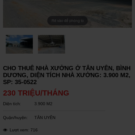
Rê vào để phóng to
CHO THUÊ NHÀ XƯỞNG Ở TÂN UYÊN, BÌNH
DƯƠNG, DIỆN TÍCH NHÀ XƯỞNG: 3.900 M2,
SP: 35-0522
230 TRIỆU/THÁNG
Diện tích:
3.900 M2
Quận/huyện:
TÂN UYÊN
Lượt xem: 716