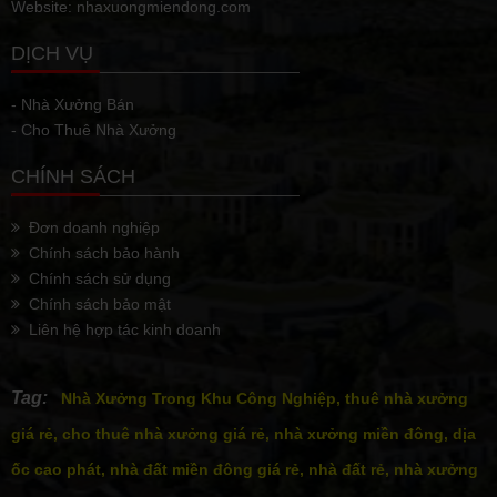
Website: nhaxuongmiendong.com
DỊCH VỤ
- Nhà Xưởng Bán
- Cho Thuê Nhà Xưởng
CHÍNH SÁCH
Đơn doanh nghiệp
Chính sách bảo hành
Chính sách sử dụng
Chính sách bảo mật
Liên hệ hợp tác kinh doanh
Tag:
Nhà Xưởng Trong Khu Công Nghiệp, thuê nhà xưởng
giá rẻ, cho thuê nhà xưởng giá rẻ, nhà xưởng miền đông, dịa
ốc cao phát, nhà đất miền đông giá rẻ, nhà đất rẻ, nhà xưởng