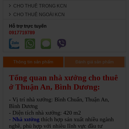
CHO THUÊ TRONG KCN
CHO THUÊ NGOÀI KCN
Hỗ trợ trực tuyến
0917719789
Thông tin sản phẩm
Đánh giá sản phẩm
Tổng quan nhà xưởng cho thuê
ở Thuận An, Bình Dương:
- Vị trí nhà xưởng: Bình Chuẩn, Thuận An,
Bình Dương
- Diện tích nhà xưởng: 420 m2
- Nhà xưởng
thích hợp sản xuất nhiều ngành
nghề, phù hợp với nhiều lĩnh vực đầu tư