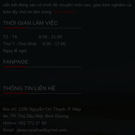
vấn bất động sản có trình độ chuyên môn cao, giàu kinh nghiệm và
luôn lấy chữ tín làm trọng
Xem thêm
THỜI GIAN LÀM VIỆC
T2 - T6
8:00 - 21:00
Thứ 7 - Chủ Nhật
8:00 - 17:00
Ngày lễ nghỉ
FANPAGE
THÔNG TIN LIÊN HỆ
Địa chỉ: 1286 Nguyễn Chí Thanh, P. Hiệp
An, TP. Thủ Dầu Một, Bình Dương
Hotline: 091 771 97 89
Email: diaoccaophat@gmail.com