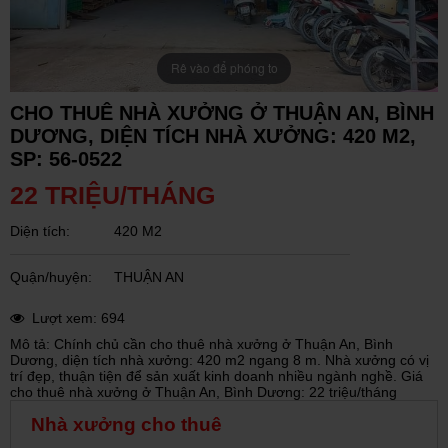
Rê vào để phóng to
CHO THUÊ NHÀ XƯỞNG Ở THUẬN AN, BÌNH
DƯƠNG, DIỆN TÍCH NHÀ XƯỞNG: 420 M2,
SP: 56-0522
22 TRIỆU/THÁNG
Diện tích:
420 M2
Quận/huyện:
THUẬN AN
Lượt xem: 694
Mô tả: Chính chủ cần cho thuê nhà xưởng ở Thuận An, Bình
Dương, diện tích nhà xưởng: 420 m2 ngang 8 m. Nhà xưởng có vị
trí đẹp, thuận tiện để sản xuất kinh doanh nhiều ngành nghề. Giá
cho thuê nhà xưởng ở Thuận An, Bình Dương: 22 triệu/tháng
Nhà xưởng cho thuê