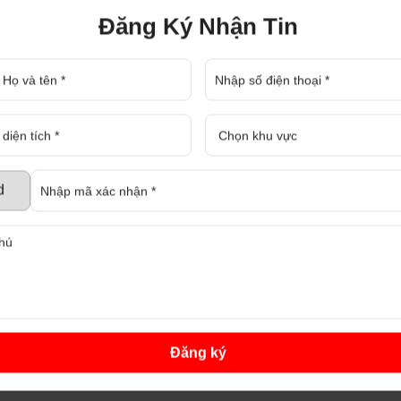
Đăng Ký Nhận Tin
hị xã Tân Uyên Bình Dương Ngày 29
Chính phủ ban hành Nghị quyết số
ĐĂNG KÝ NHẬN TƯ 
.
DỰ BÁO THỊ TRƯỜNG BẤT ĐỘNG SẢN QUÝ IV NĂM 2023
ổi bật thị trường bất động sản quý
BÌNH DƯƠNG SẼ CÓ TUYẾN ĐƯỜNG SẮT KẾT NỐI 5 ĐÔ THỊ TẠI BÌNH DƯƠNG
ến đường sắt kết nối 5 đô thị tại
VÌ SAO NHÀ NÀO CŨNG DỌN DẸP, TRANG HOÀNG NGÀY TẾT?
Đăng ký
hà nhà lo dọn dẹp, sắm sửa