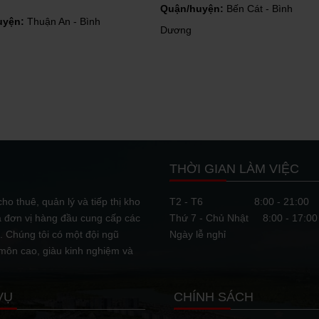
ĐẦU TƯ BẤT ĐỘNG SẢN CÔNG NGHIỆP KHI NỀN KINH TẾ SUY THOÁI
n/huyện:
Bến Cát - Bình
Quận/huyện:
Thuận An - Bình
ng
Dương
NHIỀU TÌM NĂNG PHÁT TRIỂN BẤT ĐỘNG SẢN CÔNG NGHIỆP TẠI BÌNH PHƯỚC
ực, hạ tầng giao thông cùng nhiều
u tư, Bình Phước có nhiều tiềm
THỜI GIAN LÀM VIỆC
BẤT ĐỘNG SẢN CÔNG NGHIỆP THU HÚT NHÀ ĐẦU TƯ CHÂU ÂU
ho thuê, quản lý và tiếp thị kho
T2 - T6
8:00 - 21:00
à đơn vị hàng đầu cung cấp các
Thứ 7 - Chủ Nhật
8:00 - 17:00
ịch chuyển sản xuất từ Trung Quốc,
 thêm các nhà sản xuất từ châu Âu
 Chúng tôi có một đội ngũ
Ngày lễ nghỉ
 môn cao, giàu kinh nghiệm và
TƯ BUÔN BÁN ĐẤT ĐAI
VỤ
CHÍNH SÁCH
ai rất được quan đến, khi nhiều