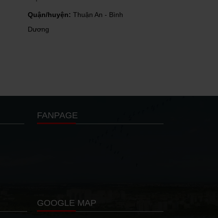
Diện tích:
1.000m2
Quận/huyện
Quận/huyện:
Bàu Bàng - Bình
Dương
Dương
FANPAGE
GOOGLE MAP