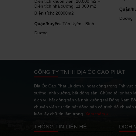
 20.000 m2 –
Quậ
11.000 m2
09/11/2022
Quận/huyện:
Thuận An - Bình
Dươ
Dương
n - Bình
23/04/2021
Sở hữu nguồn nhân l
chính sách ưu đãi đầ
năng phát...
CÔNG TY TNHH ĐỊA ỐC CAO PHÁT
Địa Ốc Cao Phát Là đơn vị hoạt động trong lĩnh vực c
13/04/2021
xưởng, nhà xưởng, bất động sản. Chúng tôi tự hào l
Bên cạnh làn sóng d
Việt Nam có thể đón
dịch vụ bất động sản và nhà xưởng tại Đông Nam Bộ.
nhờ Hiệp...
chuyên viên tư vấn bất động sản có trình độ chuyên
luôn lấy chữ tín làm trọng
Xem thêm
5 LƯU Ý KHI ĐẦU 
THÔNG TIN LIÊN HỆ
DỊCH 
08/04/2021
Đầu tư mau bán đất đ