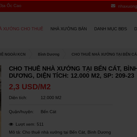
Cao Phát Kính Chào Quý Khách
nhaxuong
À XƯỞNG CHO THUÊ
NHÀ XƯỞNG BÁN
DANH MỤC BĐS
D
UÊ NGOÀI KCN
Bình Dương
CHO THUÊ NHÀ XƯỞNG TẠI BẾN CÁT, 
CHO THUÊ NHÀ XƯỞNG TẠI BẾN CÁT, BÌN
DƯƠNG, DIỆN TÍCH: 12.000 M2, SP: 209-23
2,3 USD/M2
Diện tích:
12.000 M2
Quận/huyện:
Bến Cát
Lượt xem: 511
Mô tả: Cho thuê nhà xưởng tại Bến Cát, Bình Dương