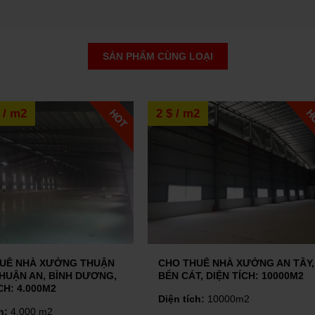
NÊN BÁN NHÀ CÓ TRANG BỊ NỘI THẤT HAY NHÀ TRỐNG
SẢN PHẨM CÙNG LOẠI
 bị nội thất hay nhà trống là băn
người. Cùng chúng tôi tìm hiểu
/ m2
2.5 usd / m2
 BẤT ĐỘNG SẢN
một chiến lược khác mà các nhà
hiện với một tài sản bất động sản...
BẮT ĐÁY " THỊ TRƯỜNG BẤT ĐỘNG SẢN" CUỐI NĂM 2022
 sản như thế nào? Ra sao?
 THUÊ NHÀ XƯỞNG AN TÂY,
CHO THUÊ NHÀ XƯỞNG TH
CÁT, DIỆN TÍCH: 10000M2
AN, BÌNH DƯƠNG, DIỆN TÍCH
2.500 M2 VÀ 3.000 M2
 tích:
10000m2
Diện tích:
3000m2