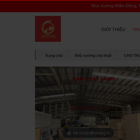
Nhà Xưởng Miền Đông, Địa Ốc 
GIỚI THIỆU
NH
Trang chủ
Nhà xưởng cho thuê
CHO TH
Rê chuột để phóng to