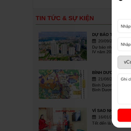
15/03/2020
Lịch sử phát triển t
tháng 12 năm 2013, 
TIN TỨC & SỰ KIỆN
136/NQ-CP[1], tách..
20/09/2023
Dự báo những điểm n
IV năm 2023
21/08/2023
Bình Dương sẽ có tuy
Bình Dương
16/01/2023
Tết đến là dịp mà n