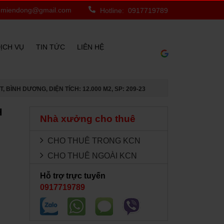
miendong@gmail.com
Hotline: 0917719789
ỊCH VỤ
TIN TỨC
LIÊN HỆ
BÌNH DƯƠNG, DIỆN TÍCH: 12.000 M2, SP: 209-23
H
Nhà xưởng cho thuê
CHO THUÊ TRONG KCN
CHO THUÊ NGOÀI KCN
Hỗ trợ trực tuyến
0917719789