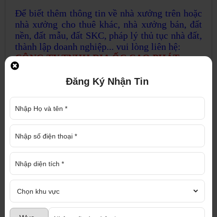
Để biết thêm thông tin về nhà xưởng trên hoặc
nhà xưởng cho thuê khác, nhà xưởng bán, đất
nền, đất mẫu, đất SKC, pháp lý thủ tục nhà đất,
thành lập doanh nghiệp... vui lòng liên hệ:
CÔNG TY TNHH ĐỊA ỐC CAO PHÁT
Trao niềm tin - Nhận th
ịnh vượng
Địa chỉ : 1286 Nguyễn Chí Thanh, P. Hiệp
Đăng Ký Nhận Tin
An, TP. Thủ Dầu Một, Bình Dương
Điện thoại : 0917 719 789 Hotline : 0937 975
976 (Mr Trí)
Email : diaoccaophat@gmail.com
Website : nhaxuongmiendong.com,
diaoccaophat.com
Chúng tôi cam kết tư vấn nhiệt tình, hoàn
toàn miễn phí với đội ngũ nhân viên chuyên
nghiệp và tận tâm