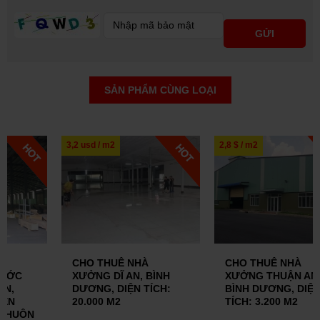
SẢN PHẨM CÙNG LOẠI
3,2 usd / m2
2,8 $ / m2
CHO THUÊ NHÀ
CHO THUÊ NHÀ
XƯỞNG DĨ AN, BÌNH
XƯỞNG THUẬN AN,
DƯƠNG, DIỆN TÍCH:
BÌNH DƯƠNG, DIỆN
20.000 M2
TÍCH: 3.200 M2