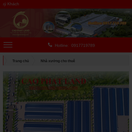
 Khách
Hotline: 0917719789
Trang chủ
Nhà xưởng cho thuê
CHO THUÊ NGOÀI KCN
Bình Dương
CHO THUÊ NHÀ XƯỞNG TẠI BÌNH DƯƠNG, DIỆN TÍCH: 4 HA