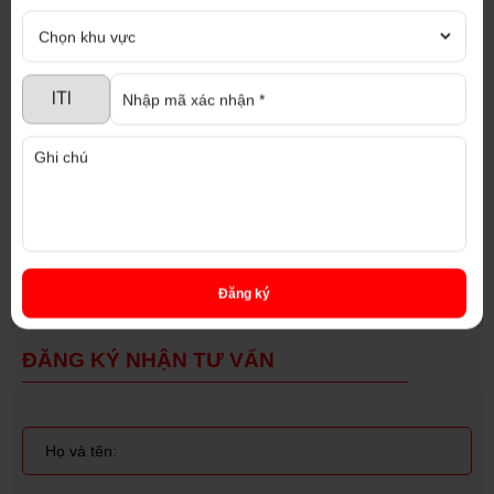
Email : diaoccaophat@gmail.com
Website : nhaxuongmiendong.com,
diaoccaophat.com
Chúng tôi cam kết tư vấn nhiệt tình, hoàn
toàn miễn phí với đội ngũ nhân viên chuyên
nghiệp và tận tâm
Đăng ký
ĐĂNG KÝ NHẬN TƯ VẤN