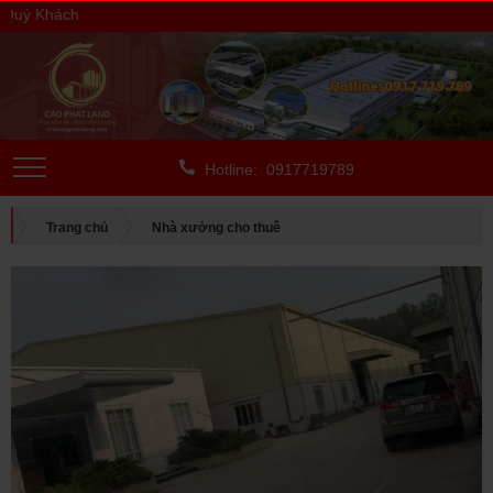
ý Khách
Hotline: 0917719789
Trang chủ
Nhà xưởng cho thuê
CHO THUÊ NGOÀI KCN
Bình Dương
CHO THUÊ NHÀ XƯỞNG TẠI TÂN UYÊN, BÌNH DƯƠNG, DIÊN TÍCH:
1.100 M2