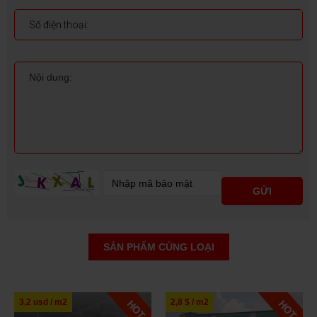
SẢN PHẨM CÙNG LOẠI
3,2 usd / m2
2,8 $ / m2