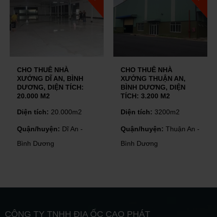
CHO THUÊ NHÀ
CHO THUÊ NHÀ
XƯỞNG DĨ AN, BÌNH
XƯỞNG THUẬN AN,
DƯƠNG, DIỆN TÍCH:
BÌNH DƯƠNG, DIỆN
20.000 M2
TÍCH: 3.200 M2
Diện tích:
20.000m2
Diện tích:
3200m2
Quận/huyện:
Dĩ An -
Quận/huyện:
Thuận An -
Bình Dương
Bình Dương
CÔNG TY TNHH ĐỊA ỐC CAO PHÁT