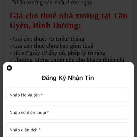
Nhận xưởng sản xuất được ngay
-
Giá cho thuê nhà xưởng tại Tân
Uyên, Bình Dương:
- Giá cho thuê: 75 triệu/ tháng
- Giá cho thuê chưa bao gồm thuế
- Hồ sơ giấy tờ đầy đủ, pháp lý rõ ràng
- Thương lượng chính chủ cho khách thiện chí
Để biết thêm thông tin về nhà xưởng trên hoặc
Đăng Ký Nhận Tin
nhà xưởng cho thuê khác, nhà xưởng bán, đất
nền, đất mẫu, đất SKC, pháp lý thủ tục nhà đất,
thành lập doanh nghiệp... vui lòng liên hệ:
CÔNG TY TNHH ĐỊA ỐC CAO PHÁT
Trao niềm tin - Nhận thịnh vượng
Địa chỉ : 1286 Nguyễn Chí Thanh, P. Hiệp
An, TP. Thủ Dầu Một, Bình Dương
Điện thoại : 0917 719 789 Hotline :
0937
975 976
(Mr Trí)