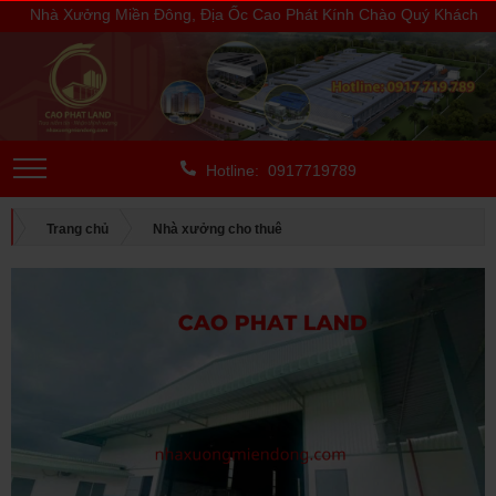
Nhà Xưởng Miền Đông, Địa Ốc Cao Phát Kính Chào Quý Khách
Hotline: 0917719789
Trang chủ
Nhà xưởng cho thuê
CHO THUÊ NGOÀI KCN
Bình Dương
CHO THUÊ NHÀ XƯỞNG TẠI TÂN UYÊN, BÌNH DƯƠNG, DIỆN TÍCH:
2.200 M2, SP: 159-23