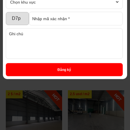
Đăng ký
SẢN PHẨM CÙNG LOẠI
2 $ / m2
2.5 usd / m2