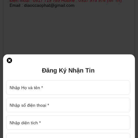
Điện thoại : 0917 719 789 Hotline :
0937 975 976 (Mr Trí)
Email : diaoccaophat@gmail.com
ĐĂNG KÝ NHẬN TƯ VẤN
Đăng Ký Nhận Tin