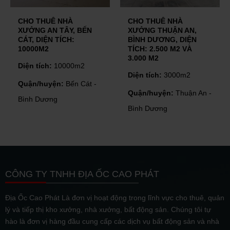
CHO THUÊ NHÀ
CHO THUÊ NHÀ
XƯỞNG AN TÂY, BẾN
XƯỞNG THUẬN AN,
CÁT, DIỆN TÍCH:
BÌNH DƯƠNG, DIỆN
10000M2
TÍCH: 2.500 M2 VÀ
3.000 M2
Diện tích:
10000m2
Diện tích:
3000m2
Quận/huyện:
Bến Cát -
Quận/huyện:
Thuận An -
Bình Dương
Bình Dương
CÔNG TY TNHH ĐỊA ỐC CAO PHÁT
Địa Ốc Cao Phát Là đơn vị hoạt động trong lĩnh vực cho thuê, quản
lý và tiếp thị kho xưởng, nhà xưởng, bất động sản. Chúng tôi tự
hào là đơn vị hàng đầu cung cấp các dịch vụ bất động sản và nhà