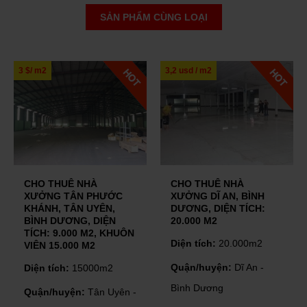
SẢN PHẨM CÙNG LOẠI
3 $/ m2
3,2 usd / m2
CHO THUÊ NHÀ
CHO THUÊ NHÀ
XƯỞNG TÂN PHƯỚC
XƯỞNG DĨ AN, BÌNH
KHÁNH, TÂN UYÊN,
DƯƠNG, DIỆN TÍCH:
BÌNH DƯƠNG, DIỆN
20.000 M2
TÍCH: 9.000 M2, KHUÔN
Diện tích:
20.000m2
VIÊN 15.000 M2
Quận/huyện:
Dĩ An -
Diện tích:
15000m2
Bình Dương
Quận/huyện:
Tân Uyên -