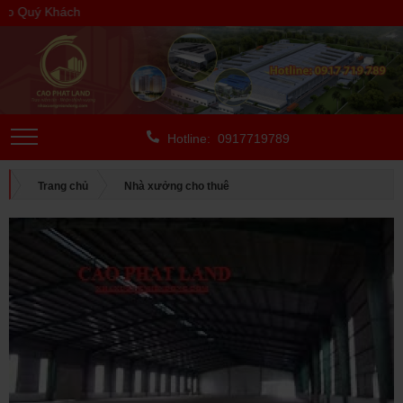
 Quý Khách
Hotline: 0917719789
Trang chủ
Nhà xưởng cho thuê
CHO THUÊ NGOÀI KCN
Bình Dương
CHO THUÊ NHÀ XƯỞNG TẠI THUẬN AN, BÌNH DƯƠNG, DIỆN
TÍCH: 1.500 M2