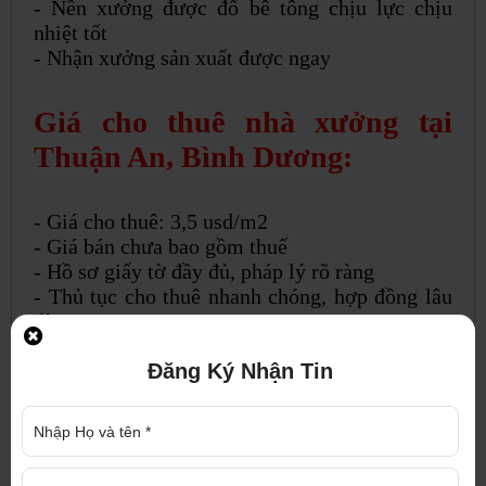
- Nền xưởng được đổ bê tông chịu lực chịu
nhiệt tốt
- Nhận xưởng sản xuất được ngay
Giá cho thuê nhà xưởng tại
Thuận An, Bình Dương:
- Giá cho thuê: 3,5 usd/m2
- Giá bán chưa bao gồm thuế
- Hồ sơ giấy tờ đầy đủ, pháp lý rõ ràng
- Thủ tục cho thuê nhanh chóng, hợp đồng lâu
dài
- Thương lượng chính chủ cho khách thiện chí
Đăng Ký Nhận Tin
Để biết thêm thông tin về nhà xưởng trên hoặc
nhà xưởng cho thuê khác, nhà xưởng bán, đất
nền, đất mẫu, đất SKC, pháp lý thủ tục nhà đất,
thành lập doanh nghiệp... vui lòng liên hệ: