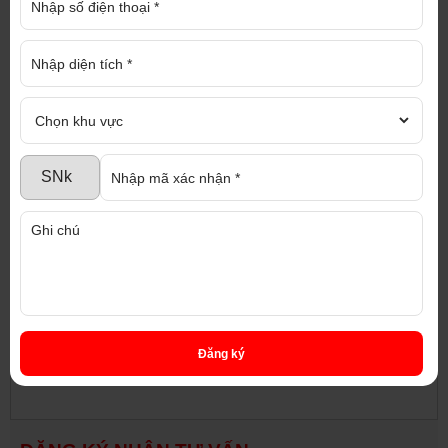
CÔNG TY TNHH ĐỊA ỐC CAO PHÁT
Trao niềm tin - Nhận thịnh vượng
Địa chỉ : 1286 Nguyễn Chí Thanh, P. Hiệp
An, TP. Thủ Dầu Một, Bình Dương
Điện thoại : 0917 719 789 Hotline : 0937 975
976 (Mr Trí)
Email : diaoccaophat@gmail.com
Website : nhaxuongmiendong.com,
diaoccaophat.com
Chúng tôi cam kết tư vấn nhiệt tình, hoàn
toàn miễn phí với đội ngũ nhân viên chuyên
nghiệp và tận tâm
Đăng ký