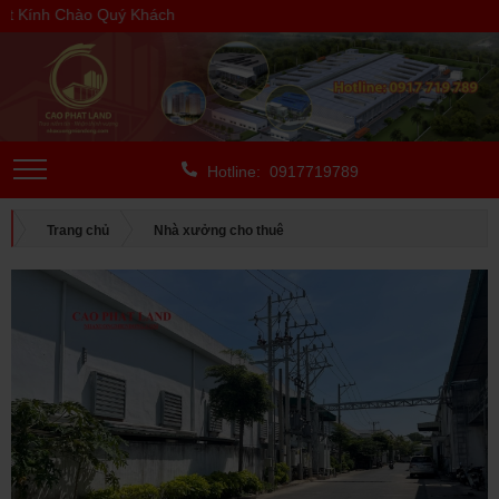
Kính Chào Quý Khách
Hotline: 0917719789
Trang chủ
Nhà xưởng cho thuê
CHO THUÊ NGOÀI KCN
Bình Dương
CHO THUÊ NHÀ XƯỞNG TẠI THUẬN AN, BÌNH DƯƠNG, DIỆN
TÍCH: 3.500 M2