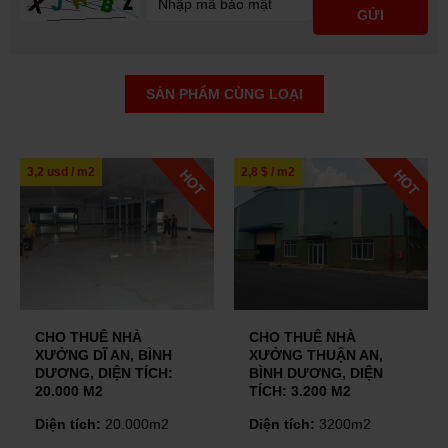
SẢN PHẨM CÙNG LOẠI
 usd / m2
2,8 $ / m2
2,8 $ /
HO THUÊ NHÀ
CHO THUÊ NHÀ
CHO
ƯỞNG DĨ AN, BÌNH
XƯỞNG THUẬN AN,
XƯỞ
ƯƠNG, DIỆN TÍCH:
BÌNH DƯƠNG, DIỆN
BÌN
0.000 M2
TÍCH: 3.200 M2
TÍCH
XƯ
iện tích:
20.000m2
Diện tích:
3200m2
Diện