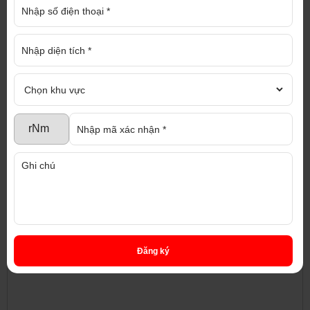
nhà xưởng cho thuê khác, nhà xưởng bán, đất
nền, đất mẫu, đất SKC, pháp lý thủ tục nhà đất,
thành lập doanh nghiệp... vui lòng liên hệ:
CÔNG TY TNHH ĐỊA ỐC CAO PHÁT
Trao niềm tin - Nhận thịnh vượng
Địa chỉ : 1286 Nguyễn Chí Thanh, P. Hiệp
An, TP. Thủ Dầu Một, Bình Dương
Điện thoại : 0917 719 789 Hotline : 0937 975
976 (Mr Trí)
Email : diaoccaophat@gmail.com
Website : nhaxuongmiendong.com,
diaoccaophat.com
Chúng tôi cam kết tư vấn nhiệt tình, hoàn
toàn miễn phí với đội ngũ nhân viên chuyên
nghiệp và tận tâm
Đăng ký