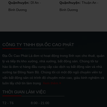
uận/huyện:
Dĩ An -
Quận/huyện:
Thuận An -
Quậ
ình Dương
Bình Dương
Bình
CÔNG TY TNHH ĐỊA ỐC CAO PHÁT
Địa Ốc Cao Phát Là đơn vị hoạt động trong lĩnh vực cho thuê, quản
lý và tiếp thị kho xưởng, nhà xưởng, bất động sản. Chúng tôi tự
hào là đơn vị hàng đầu cung cấp các dịch vụ bất động sản và nhà
xưởng tại Đông Nam Bộ. Chúng tôi có một đội ngũ chuyên viên tư
vấn bất động sản có trình độ chuyên môn cao, giàu kinh nghiệm và
luôn lấy chữ tín làm trọng
Xem thêm
THỜI GIAN LÀM VIỆC
T2 - T6
8:00 - 21:00