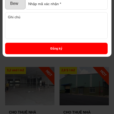
Đăng ký
SẢN PHẨM CÙNG LOẠI
3,2 usd / m2
2,8 $ / m2
CHO THUÊ NHÀ
CHO THUÊ NHÀ