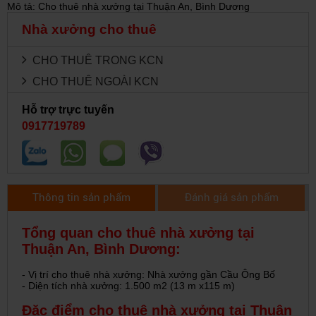
Mô tả: Cho thuê nhà xưởng tại Thuận An, Bình Dương
Nhà xưởng cho thuê
CHO THUÊ TRONG KCN
CHO THUÊ NGOÀI KCN
Hỗ trợ trực tuyến
0917719789
Thông tin sản phẩm
Đánh giá sản phẩm
Tổng quan cho thuê nhà xưởng tại
Thuận An, Bình Dương:
- Vị trí cho thuê nhà xưởng: Nhà xưởng gần Cầu Ông Bố
- Diện tích nhà xưởng: 1.500 m2 (13 m x115 m)
Đặc điểm cho thuê nhà xưởng tại Thuận