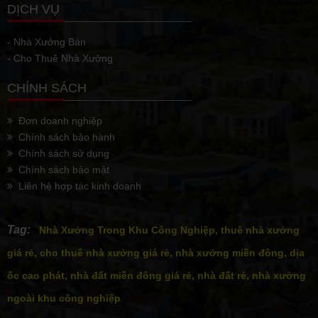
DỊCH VỤ
- Nhà Xưởng Bán
- Cho Thuê Nhà Xưởng
CHÍNH SÁCH
Đơn doanh nghiệp
Chính sách bảo hành
Chính sách sử dụng
Chính sách bảo mật
Liên hệ hợp tác kinh doanh
Tag:
Nhà Xưởng Trong Khu Công Nghiệp, thuê nhà xưởng
giá rẻ, cho thuê nhà xưởng giá rẻ, nhà xưởng miền đông, dịa
ốc cao phát, nhà đất miền đông giá rẻ, nhà đất rẻ, nhà xưởng
ngoài khu công nghiệp