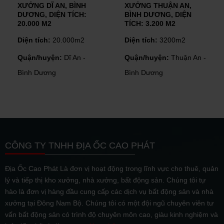
XƯỞNG DĨ AN, BÌNH
XƯỞNG THUẬN AN,
DƯƠNG, DIỆN TÍCH:
BÌNH DƯƠNG, DIỆN
20.000 M2
TÍCH: 3.200 M2
Diện tích:
20.000m2
Diện tích:
3200m2
Quận/huyện:
Dĩ An -
Quận/huyện:
Thuận An -
Bình Dương
Bình Dương
CÔNG TY TNHH ĐỊA ỐC CAO PHÁT
Địa Ốc Cao Phát Là đơn vị hoạt động trong lĩnh vực cho thuê, quản
lý và tiếp thị kho xưởng, nhà xưởng, bất động sản. Chúng tôi tự
hào là đơn vị hàng đầu cung cấp các dịch vụ bất động sản và nhà
xưởng tại Đông Nam Bộ. Chúng tôi có một đội ngũ chuyên viên tư
vấn bất động sản có trình độ chuyên môn cao, giàu kinh nghiệm và