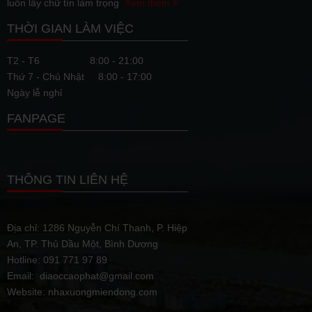
luôn lấy chữ tín làm trọng
Xem thêm
THỜI GIAN LÀM VIỆC
T2 - T6
8:00 - 21:00
Thứ 7 - Chủ Nhật
8:00 - 17:00
Ngày lễ nghỉ
FANPAGE
THÔNG TIN LIÊN HỆ
Địa chỉ: 1286 Nguyễn Chí Thanh, P. Hiệp
An, TP. Thủ Dầu Một, Bình Dương
Hotline: 091 771 97 89
Email: diaoccaophat@gmail.com
Website: nhaxuongmiendong.com