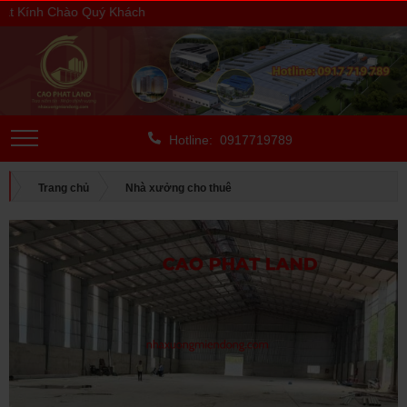
Kính Chào Quý Khách
Hotline: 0917719789
Trang chủ
Nhà xưởng cho thuê
CHO THUÊ NGOÀI KCN
Bình Dương
CHO THUÊ NHÀ XƯỞNG TÂN UYÊN, BÌNH DƯƠNG, DIỆN TÍCH:
6.500 M2, SP: 129-24