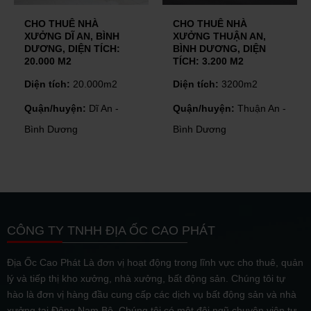
CHO THUÊ NHÀ
CHO THUÊ NHÀ
XƯỞNG DĨ AN, BÌNH
XƯỞNG THUẬN AN,
DƯƠNG, DIỆN TÍCH:
BÌNH DƯƠNG, DIỆN
20.000 M2
TÍCH: 3.200 M2
Diện tích:
20.000m2
Diện tích:
3200m2
Quận/huyện:
Dĩ An -
Quận/huyện:
Thuận An -
Bình Dương
Bình Dương
CÔNG TY TNHH ĐỊA ỐC CAO PHÁT
Địa Ốc Cao Phát Là đơn vị hoạt động trong lĩnh vực cho thuê, quản
lý và tiếp thị kho xưởng, nhà xưởng, bất động sản. Chúng tôi tự
hào là đơn vị hàng đầu cung cấp các dịch vụ bất động sản và nhà
xưởng tại Đông Nam Bộ. Chúng tôi có một đội ngũ chuyên viên tư