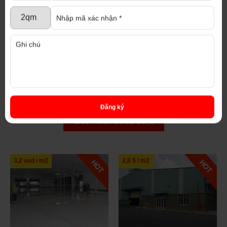
Đăng ký
SẢN PHẨM CÙNG LOẠI
3,2 usd / m2
2,8 $ / m2