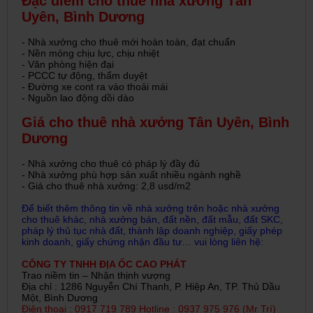
Đặc điểm cho thuê nhà xưởng Tân
Uyên, Bình Dương
- Nhà xưởng cho thuê mới hoàn toàn, đạt chuẩn
- Nền móng chịu lực, chịu nhiệt
- Văn phòng hiện đại
- PCCC tự động, thẩm duyệt
- Đường xe cont ra vào thoải mái
- Nguồn lao động dồi dào
Giá cho thuê nhà xưởng Tân Uyên, Bình
Dương
- Nhà xưởng cho thuê có pháp lý đầy đủ
- Nhà xưởng phù hợp sản xuất nhiều ngành nghề
- Giá cho thuê nhà xưởng: 2,8 usd/m2
Để biết thêm thông tin về nhà xưởng trên hoặc nhà xưởng
cho thuê khác, nhà xưởng bán, đất nền, đất mẫu, đất SKC,
pháp lý thủ tục nhà đất, thành lập doanh nghiệp, giấy phép
kinh doanh, giấy chứng nhận đầu tư… vui lòng liên hệ:
CÔNG TY TNHH ĐỊA ỐC CAO PHÁT
Trao niềm tin – Nhận thịnh vượng
Địa chỉ : 1286 Nguyễn Chí Thanh, P. Hiệp An, TP. Thủ Dầu
Một, Bình Dương
Điện thoại : 0917 719 789 Hotline : 0937 975 976 (Mr Trí)