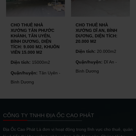
CHO THUÊ NHÀ
CHO THUÊ NHÀ
XƯỞNG DĨ AN, BÌNH
XƯỞNG THUẬN AN,
DƯƠNG, DIỆN TÍCH:
BÌNH DƯƠNG, DIỆN
20.000 M2
TÍCH: 3.200 M2
Diện tích:
20.000m2
Diện tích:
3200m2
Quận/huyện:
Dĩ An -
Quận/huyện:
Thuận An -
Bình Dương
Bình Dương
CÔNG TY TNHH ĐỊA ỐC CAO PHÁT
Địa Ốc Cao Phát Là đơn vị hoạt động trong lĩnh vực cho thuê, quản