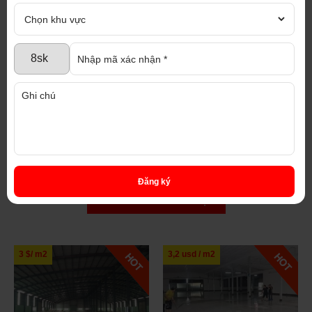
Đăng ký
SẢN PHẨM CÙNG LOẠI
3,2 usd / m2
2,8 $ / m2