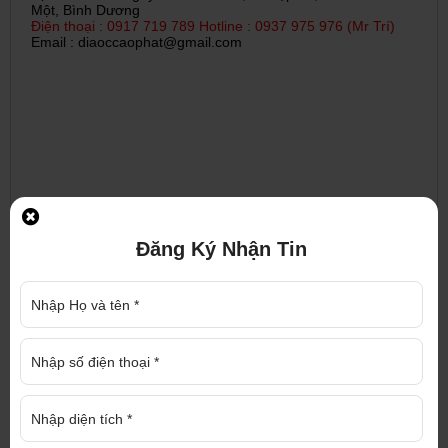
Một, Bình Dương
Điện thoại : 0917 719 789 Hotline : 0937 975 976 (Mr Trí)
Email : diaoccaophat@gmail.com
Đăng Ký Nhận Tin
ĐĂNG KÝ NHẬN TƯ VẤN