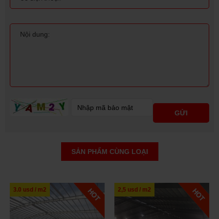
SẢN PHẨM CÙNG LOẠI
3.0 usd / m2
2,5 usd / m2