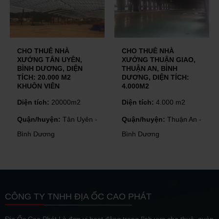
CHO THUÊ NHÀ
CHO THUÊ NHÀ
XƯỞNG TÂN UYÊN,
XƯỞNG THUẬN GIAO,
BÌNH DƯƠNG, DIỆN
THUẬN AN, BÌNH
TÍCH: 20.000 M2
DƯƠNG, DIỆN TÍCH:
KHUÔN VIÊN
4.000M2
Diện tích:
20000m2
Diện tích:
4.000 m2
Quận/huyện:
Tân Uyên -
Quận/huyện:
Thuận An -
Bình Dương
Bình Dương
CÔNG TY TNHH ĐỊA ỐC CAO PHÁT