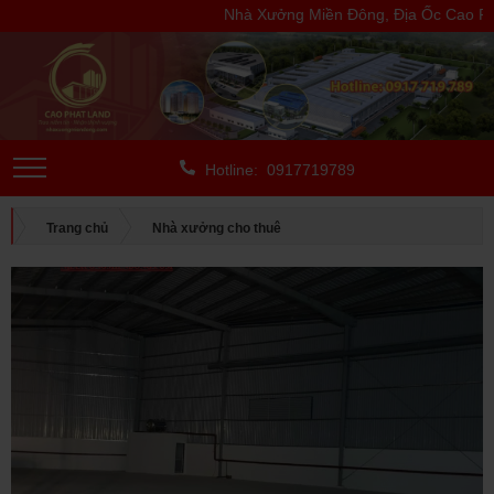
Nhà Xưởng Miền Đông, Địa Ốc Cao Phát 
Hotline: 0917719789
Trang chủ
Nhà xưởng cho thuê
CHO THUÊ NGOÀI KCN
Bình Dương
CHO THUÊ NHÀ XƯỞNG THỦ DẦU MỘT BÌNH DƯƠNG, DIỆN TÍCH:
1.080 M2