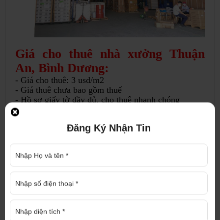
Giá cho thuê nhà xưởng Thuận
An, Bình Dương:
- Giá cho thuê: 3 usd/m2
- Giá thuê chưa bao gồm thuế
- Hồ sơ giấy tờ đầy đủ, cho thuê nhanh chóng
- Thương lượng cho khách thiện chí
Để biết thêm thông tin về nhà xưởng trên hoặc nhà
Đăng Ký Nhận Tin
xưởng cho thuê khác, nhà xưởng bán, đất nền, đất
mẫu, đất SKC, pháp lý thủ tục nhà đất, thành lập
doanh nghiệp... vui lòng liên hệ
:
CÔNG TY TNHH ĐỊA ỐC CAO PHÁT
Trao niềm tin - Nhận thịnh vượng
Địa chỉ : 1286 Nguyễn Chí Thanh, P. Hiệp An,
TP. Thủ Dầu Một, Bình Dương
Điện thoại : 091 771 97 89 Hotline : 091 771 97
89 (Mr Trí)