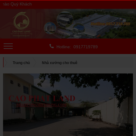
o Quý Khách
Hotline: 0917719789
Trang chủ
Nhà xưởng cho thuê
CHO THUÊ NGOÀI KCN
Bình Dương
CHO THUÊ NHÀ XƯỞNG THUẬN AN, BÌNH DƯƠNG, DIỆN TÍCH:
6.300 M2