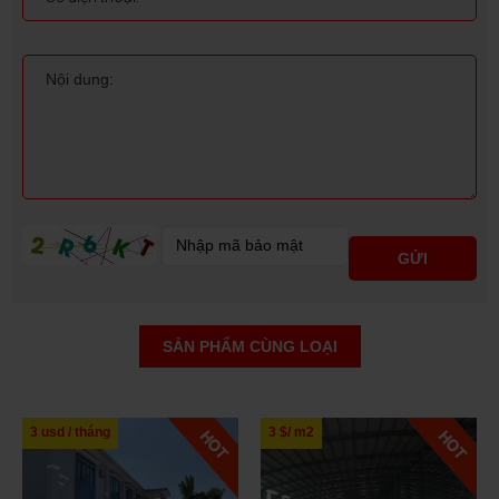
SẢN PHẨM CÙNG LOẠI
3 $/ m2
3,2 usd / m2