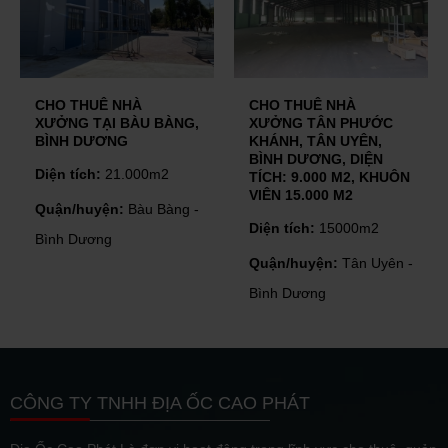
CHO THUÊ NHÀ
CHO THUÊ NHÀ
XƯỞNG TÂN PHƯỚC
XƯỞNG DĨ AN, BÌNH
KHÁNH, TÂN UYÊN,
DƯƠNG, DIỆN TÍCH:
BÌNH DƯƠNG, DIỆN
20.000 M2
TÍCH: 9.000 M2, KHUÔN
Diện tích:
20.000m2
VIÊN 15.000 M2
Quận/huyện:
Dĩ An -
Diện tích:
15000m2
Bình Dương
Quận/huyện:
Tân Uyên -
Bình Dương
CÔNG TY TNHH ĐỊA ỐC CAO PHÁT