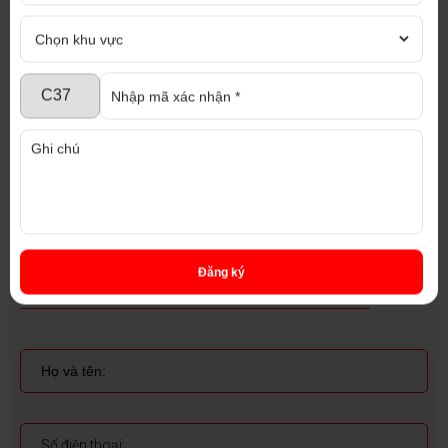
Email : diaoccaophat@gmail.com
Website : nhaxuongmiendong.com,
diaoccaophat.com
Chúng tôi cam kết tư vấn nhiệt tình, hoàn toàn
miễn phí với đội ngũ nhân viên chuyên nghiệp và
tận tâm
Đăng ký
ĐĂNG KÝ NHẬN TƯ VẤN