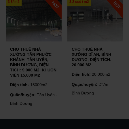
3 $/ m2
3,2 usd / m2
CHO THUÊ NHÀ
CHO THUÊ NHÀ
XƯỞNG TÂN PHƯỚC
XƯỞNG DĨ AN, BÌNH
KHÁNH, TÂN UYÊN,
DƯƠNG, DIỆN TÍCH:
BÌNH DƯƠNG, DIỆN
20.000 M2
TÍCH: 9.000 M2, KHUÔN
Diện tích:
20.000m2
VIÊN 15.000 M2
Quận/huyện:
Dĩ An -
Diện tích:
15000m2
Bình Dương
Quận/huyện:
Tân Uyên -
Bình Dương