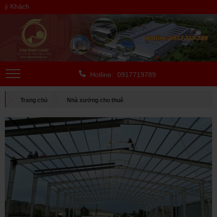
 Khách
Hotline: 0917719789
Trang chủ
Nhà xưởng cho thuê
CHO THUÊ NGOÀI KCN
Bình Dương
CHO THUÊ XƯỞNG Ở TÂN UYÊN, BÌNH DƯƠNG, DIỆN TÍCH NHÀ
XƯỞNG: 3.300 M2, SP: 39-0522