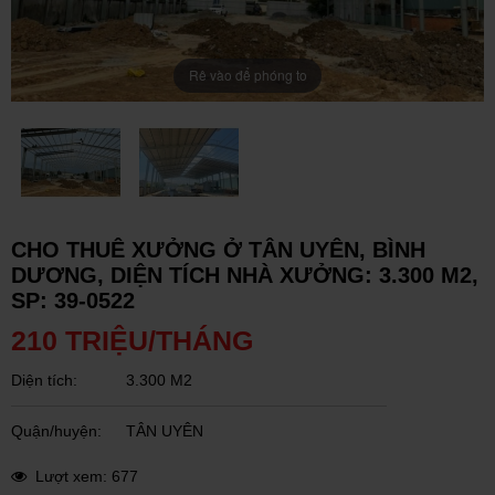
Rê vào để phóng to
CHO THUÊ XƯỞNG Ở TÂN UYÊN, BÌNH
DƯƠNG, DIỆN TÍCH NHÀ XƯỞNG: 3.300 M2,
SP: 39-0522
210 TRIỆU/THÁNG
Diện tích:
3.300 M2
Quận/huyện:
TÂN UYÊN
Lượt xem: 677