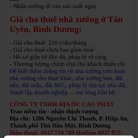
- Nhận xưởng di vào sản xuất ngay
Giá cho thuê nhà xưởng ở Tân
Uyên, Bình Dương:
- Giá cho thuê: 210 triệu/tháng
- Giá cho thuê chưa bao gồm thuế
- Hồ sơ giấy tờ đầy đủ, pháp lý rõ ràng
- Thương lượng chính chủ cho khách thiện chí
Để biết thêm thông tin về nhà xưởng trên hoặc
nhà xưởng cho thuê khác, nhà xưởng bán, đất
nền, đất mẫu, đất SKC, pháp lý thủ tục nhà đất,
thành lập doanh nghiệp ... vui lòng liên hệ:
CÔNG TY TNHH ĐỊA ỐC CAO PHÁT
Trao niềm tin - nhận thịnh vượng
Địa chỉ: 1286 Nguyễn Chí Thanh, P. Hiệp An,
Thành phố Thủ Dầu Một, Bình Dương
Điện thoại: 0917 719 789 Hotline 0937 975