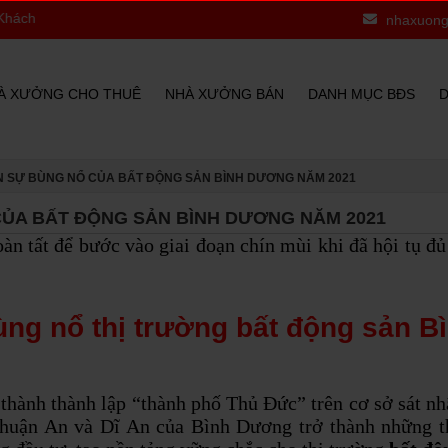
nhaxuong
À XƯỞNG CHO THUÊ
NHÀ XƯỞNG BÁN
DANH MỤC BĐS
D
N SỰ BÙNG NỔ CỦA BẤT ĐỘNG SẢN BÌNH DƯƠNG NĂM 2021
CỦA BẤT ĐỘNG SẢN BÌNH DƯƠNG NĂM 2021
n tất để bước vào giai đoạn chín mùi khi đã hội tụ đủ 
ùng nổ thị trường bất động sản 
 thành thành lập “thành phố Thủ Đức” trên cơ sở sát 
huận An và Dĩ An của Bình Dương trở thành những th