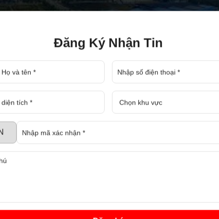
Đăng Ký Nhận Tin
ọng làm nên sự bùng nổ của bất động sản Bình Dương, 
, góp phần làm phát triển nền kinh tế Việt Nam.
n hộ thì không thể thiếu sự phát triển của bất động sản
ngày càng được mở rộng và phát triển, nhà xưởng đượ
 cũng như nhu cầu thiết yếu cho công nhân. Chất lượng
án và cho thuê luôn được hỗ trợ nhằm giải quyết vấn đề