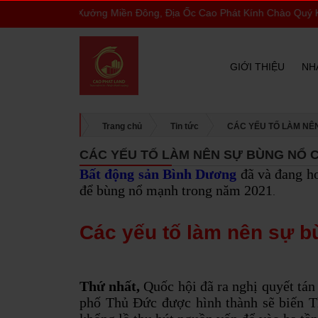
Nhà Xưởng Miền Đông, Địa Ốc Cao Phát Kính Chào Quý Khách
GIỚI THIỆU
NH
Trang chủ
Tin tức
CÁC YẾU TỐ LÀM NÊ
CÁC YẾU TỐ LÀM NÊN SỰ BÙNG NỔ 
Bất động sản Bình Dương
đã và đang hoà
để bùng nổ mạnh trong năm 2021
.
Các yếu tố làm nên sự b
Thứ nhất,
Quốc hội đã ra nghị quyết tán
phố Thủ Đức được hình thành sẽ biến T