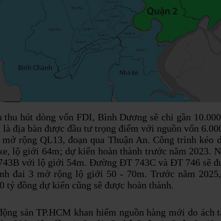
 thu hút dòng vốn FDI, Bình Dương sẽ chi gần 10.000 
là địa bàn được đầu tư trọng điểm với nguồn vốn 6.000
và mở rộng QL13, đoạn qua Thuận An. Công trình kéo 
e, lộ giới 64m; dự kiến hoàn thành trước năm 2023. N
43B với lộ giới 54m. Đường ĐT 743C và ĐT 746 sẽ đượ
 đai 3 mở rộng lộ giới 50 - 70m. Trước năm 2025,
 tỷ đồng dự kiến cũng sẽ được hoàn thành.
 động sản TP.HCM khan hiếm nguồn hàng mới do ách tắ