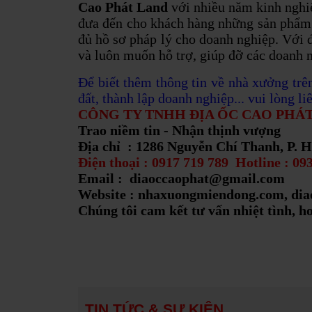
Cao Phát Land
với nhiều năm kinh nghiệ
đưa đến cho khách hàng những sản phẩ
đủ hồ sơ pháp lý cho doanh nghiệp. Với 
và luôn muốn hỗ trợ, giúp đỡ các doanh 
Để biết thêm thông tin về nhà xưởng trê
15/03/2020
đất, thành lập doanh nghiệp... vui lòng li
Cho thuê nhà xưởng 
Dương. Bạn đang là 
CÔNG TY TNHH ĐỊA ỐC CAO PHÁ
phát triển về...
Trao niềm tin - Nhận thịnh vượng
Địa chỉ : 1286 Nguyễn Chí Thanh, P. 
Điện thoại : 0917 719 789 Hotline : 09
Email : diaoccaophat@gmail.com
15/03/2020
Website : nhaxuongmiendong.com, di
Bất Động Sản, nhà x
như thế điểm tới đứ
Chúng tôi cam kết tư vấn nhiệt tình, h
cao tốc...
Lịch sử phát triển
15/03/2020
Lịch sử phát triển t
tháng 12 năm 2013, 
TIN TỨC & SỰ KIỆN
136/NQ-CP[1], tách..