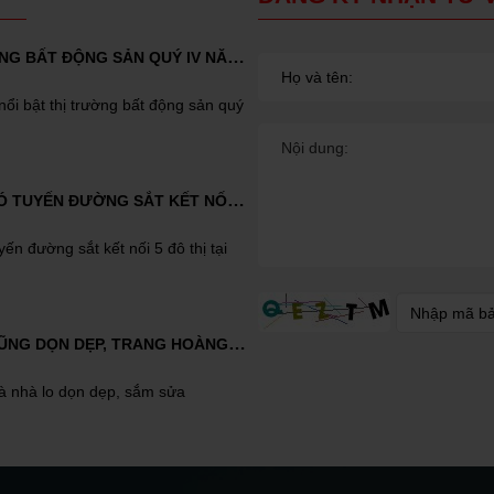
DỰ BÁO THỊ TRƯỜNG BẤT ĐỘNG SẢN QUÝ IV NĂM 2023
ổi bật thị trường bất động sản quý
BÌNH DƯƠNG SẼ CÓ TUYẾN ĐƯỜNG SẮT KẾT NỐI 5 ĐÔ THỊ TẠI BÌNH DƯƠNG
ến đường sắt kết nối 5 đô thị tại
VÌ SAO NHÀ NÀO CŨNG DỌN DẸP, TRANG HOÀNG NGÀY TẾT?
hà nhà lo dọn dẹp, sắm sửa
NÊN BÁN NHÀ CÓ TRANG BỊ NỘI THẤT HAY NHÀ TRỐNG