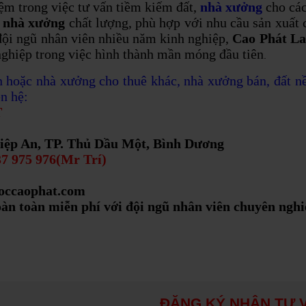
m trong việc tư vấn tiềm kiếm đất,
nhà xưởng
cho các
m
nhà xưởng
chất lượng, phù hợp với nhu cầu sản xuất 
đội ngũ nhân viên nhiều năm kinh nghiệp,
Cao Phát L
nghiệp trong việc hình thành mần móng đầu tiên
.
Cho thuê nhà xưởng giá rẻ trong khu công nghiệp bình dương
n hoặc nhà xưởng cho thuê khác, nhà xưởng bán, đất nề
ên hệ:
giá rẻ trong khu công nghiệp Bình
một doanh nghiệp có tiềm năng để
T
Hiệp An, TP. Thủ Dầu Một, Bình Dương
37
975 976
(Mr Trí)
Bất Động Sản, nhà xưởng Phan Thiết kỳ vọng vào vị như thế điểm tới đứng đầu
aoccaophat.com
ưởng Phan Thiết kỳ vọng vào vị
ng đầu cảng hàng không và đường
oàn toàn miễn phí với đội ngũ nhân viên chuyên ngh
 thị xã Tân Uyên Bình Dương
hị xã Tân Uyên Bình Dương Ngày 29
Chính phủ ban hành Nghị quyết số
ĐĂNG KÝ NHẬN TƯ 
.