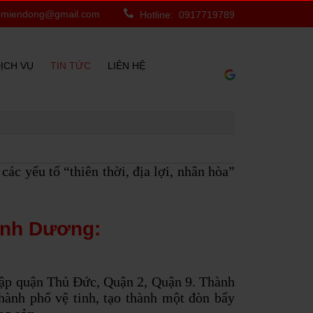
miendong@gmail.com
Hotline: 0917719789
ỊCH VỤ
TIN TỨC
LIÊN HỆ
các yếu tố “thiên thời, địa lợi, nhân hòa”
Bình Dương:
nhập quận Thủ Đức, Quận 2, Quận 9.
Thành
ành phố vệ tinh, tạo thành một đòn bẩy