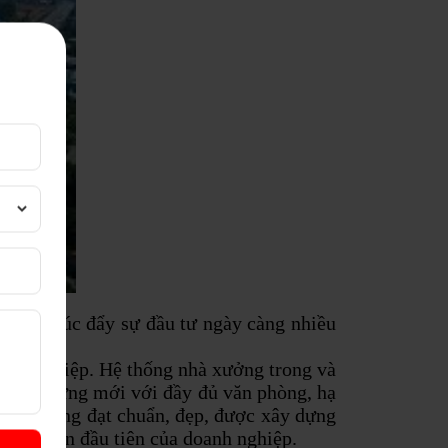
từ đó thúc đẩy sự đầu tư ngày càng nhiều
 công nghiệp. Hệ thống nhà xưởng trong và
c xây dựng mới với đầy đủ văn phòng, hạ
 nhà xưởng đạt chuẩn, đẹp, được xây dựng
 khó khăn đầu tiên của doanh nghiệp.