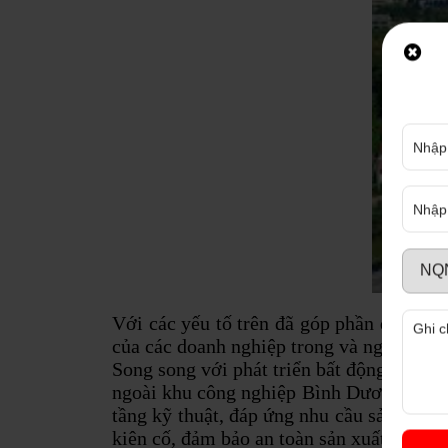
Với các yếu tố trên đã góp phần quan tr
của các doanh nghiệp trong và ngoài nước
Song song với phát triển bất động sản că
ngoài khu công nghiệp Bình Dương đang 
tầng kỹ thuật, đáp ứng nhu cầu sản xuất
kiên cố, đảm bảo an toàn sản xuất. Gía b