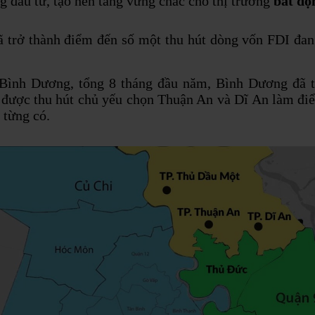
g đầu tư, tạo nền tảng vững chắc cho thị trường
bất độ
trở thành điểm đến số một thu hút dòng vốn FDI đan
 Bình Dương, tổng 8 tháng đầu năm, Bình Dương đã t
được thu hút chủ yếu chọn Thuận An và Dĩ An làm điểm
 từng có.