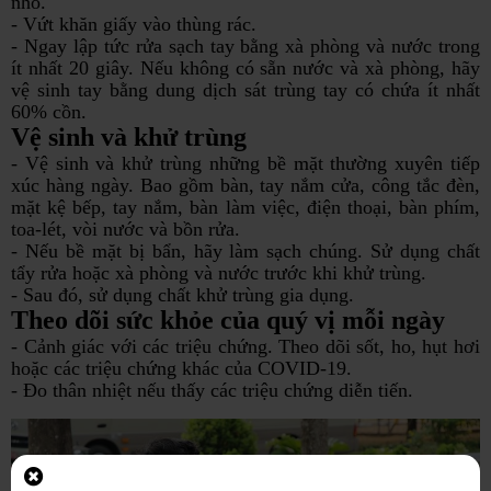
nhổ.
- Vứt khăn giấy vào thùng rác.
- Ngay lập tức rửa sạch tay bằng xà phòng và nước trong
ít nhất 20 giây. Nếu không có sẵn nước và xà phòng, hãy
vệ sinh tay bằng dung dịch sát trùng tay có chứa ít nhất
60% cồn.
Vệ sinh và khử trùng
- Vệ sinh và khử trùng những bề mặt thường xuyên tiếp
xúc hàng ngày. Bao gồm bàn, tay nắm cửa, công tắc đèn,
mặt kệ bếp, tay nắm, bàn làm việc, điện thoại, bàn phím,
toa-lét, vòi nước và bồn rửa.
- Nếu bề mặt bị bẩn, hãy làm sạch chúng. Sử dụng chất
tẩy rửa hoặc xà phòng và nước trước khi khử trùng.
- Sau đó, sử dụng chất khử trùng gia dụng.
Theo dõi sức khỏe của quý vị mỗi ngày
- Cảnh giác với các triệu chứng. Theo dõi sốt, ho, hụt hơi
hoặc các triệu chứng khác của COVID-19.
- Đo thân nhiệt nếu thấy các triệu chứng diễn tiến.