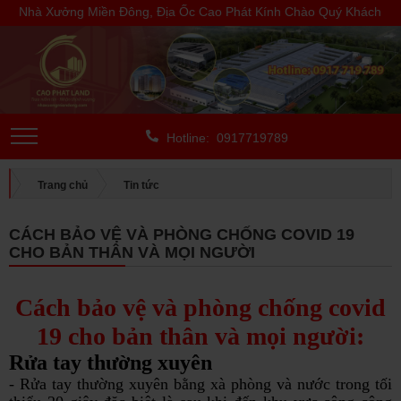
Nhà Xưởng Miền Đông, Địa Ốc Cao Phát Kính Chào Quý Khách
Hotline: 0917719789
Trang chủ
Tin tức
CÁCH BẢO VỆ VÀ PHÒNG CHỐNG COVID 19 CHO BẢN THÂN VÀ
CÁCH BẢO VỆ VÀ PHÒNG CHỐNG COVID 19
MỌI NGƯỜI
CHO BẢN THÂN VÀ MỌI NGƯỜI
Cách bảo vệ và phòng chống covid
19 cho bản thân và mọi người:
Rửa tay thường xuyên
- Rửa tay thường xuyên bằng xà phòng và nước trong tối