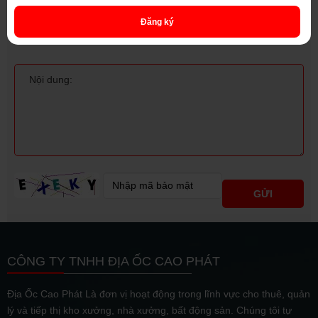
Đăng ký
CÔNG TY TNHH ĐỊA ỐC CAO PHÁT
Địa Ốc Cao Phát Là đơn vị hoạt động trong lĩnh vực cho thuê, quản
lý và tiếp thị kho xưởng, nhà xưởng, bất động sản. Chúng tôi tự