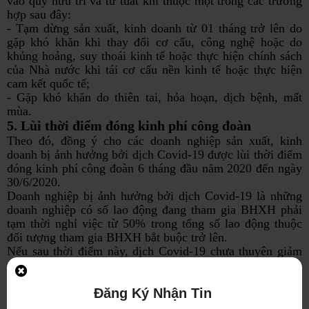
vào quỹ hưu trí và tử tuất khi thuộc một trong các trường
hợp sau đây:
- Tạm dừng sản xuất, kinh doanh từ 01 tháng trở lên do
gặp khó khăn khi thay đổi cơ cấu, công nghệ hoặc do
khủng hoảng, suy thoái kinh tế hoặc thực hiện chính sách
của Nhà nước khi tái cơ cấu nền kinh tế hoặc thực hiện
cam kết quốc tế;
- Gặp khó khăn do thiên tai, hỏa hoạn, dịch bệnh, mất
mùa.
5. Lùi thời điểm đóng kinh phí công đoàn
Theo đó, đồng ý cho các doanh nghiệp sản xuất, kinh
doanh bị ảnh hưởng bởi dịch Covid-19 được lùi thời điểm
đóng kinh phí công đoàn 6 tháng đầu năm 2020 đến ngày
30/6/2020.
Doanh nghiệp bị ảnh hưởng bởi dịch Covid-19 là những
doanh nghiệp có số lao động đang tham gia BHXH phải
tạm thời nghỉ việc từ 50% trong tổng số lao động thuộc
đối tượng tham gia BHXH bắt buộc trở lên.
Nếu sau thời điểm này, dịch Covid-19 chưa thuyên giảm
và doanh nghiệp còn tiếp tục khó khăn thì thời gian được
lùi đến ngày 31/12/2020.
6. Miễn, giảm lãi, phí theo quy định nội bộ của tổ
Đăng Ký Nhận Tin
chức tín dụng