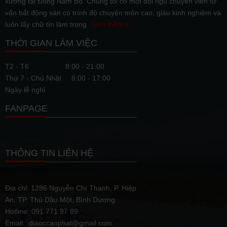
xưởng tại Đông Nam Bộ. Chúng tôi có một đội ngũ chuyên viên tư
vấn bất động sản có trình độ chuyên môn cao, giàu kinh nghiệm và
luôn lấy chữ tín làm trọng
Xem thêm
THỜI GIAN LÀM VIỆC
T2 - T6
8:00 - 21:00
Thứ 7 - Chủ Nhật
8:00 - 17:00
Ngày lễ nghỉ
FANPAGE
THÔNG TIN LIÊN HỆ
Địa chỉ: 1286 Nguyễn Chí Thanh, P. Hiệp
An, TP. Thủ Dầu Một, Bình Dương
Hotline: 091 771 97 89
Email: diaoccaophat@gmail.com