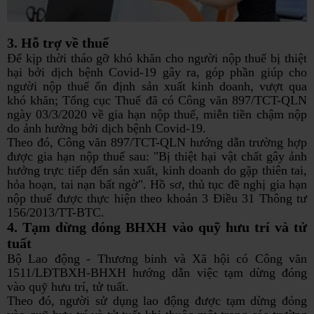
3. Hỗ trợ về thuế
Để kịp thời tháo gỡ khó khăn cho người nộp thuế bị thiệt
hại bởi dịch bệnh Covid-19 gây ra, góp phần giúp cho
người nộp thuế ổn định sản xuất kinh doanh, vượt qua
khó khăn; Tổng cục Thuế đã có Công văn 897/TCT-QLN
ngày 03/3/2020 về gia hạn nộp thuế, miễn tiền chậm nộp
do ảnh hưởng bởi dịch bệnh Covid-19.
Theo đó, Công văn 897/TCT-QLN hướng dẫn trường hợp
được gia hạn nộp thuế sau: "Bị thiệt hại vật chất gây ảnh
hưởng trực tiếp đến sản xuất, kinh doanh do gặp thiên tai,
hỏa hoạn, tai nạn bất ngờ". Hồ sơ, thủ tục đề nghị gia hạn
nộp thuế được thực hiện theo khoản 3 Điều 31 Thông tư
156/2013/TT-BTC.
4. Tạm dừng đóng BHXH vào quỹ hưu trí và tử
tuất
Bộ Lao động - Thương binh và Xã hội có Công văn
1511/LĐTBXH-BHXH hướng dẫn việc tạm dừng đóng
vào quỹ hưu trí, tử tuất.
Theo đó, người sử dụng lao động được tạm dừng đóng