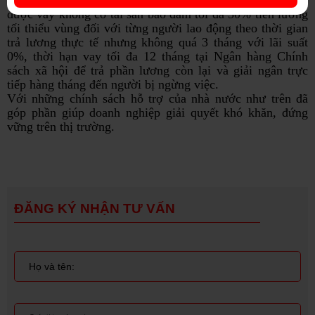
được vay không có tài sản bảo đảm tối đa 50% tiền lương
tối thiểu vùng đối với từng người lao động theo thời gian
trả lương thực tế nhưng không quá 3 tháng với lãi suất
0%, thời hạn vay tối đa 12 tháng tại Ngân hàng Chính
sách xã hội để trả phần lương còn lại và giải ngân trực
tiếp hàng tháng đến người bị ngừng việc.
Với những chính sách hỗ trợ của nhà nước như trên đã
góp phần giúp doanh nghiệp giải quyết khó khăn, đứng
vững trên thị trường.
ĐĂNG KÝ NHẬN TƯ VẤN