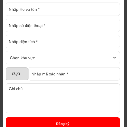
Ngân hàng Nhà nước ban hành Thông tư 01/2020/TT-
NHNN quy định về việc tổ chức tín dụng (TCTD), chi
nhánh NH nước ngoài cơ cấu lại thời hạn trả nợ, miễn,
giảm lãi, phí, giữ nguyên nhóm nợ do ảnh hưởng của dịch
Covid-19.
Theo đó, TCTD, chi nhánh NH nước ngoài quyết định
việc miễn, giảm lãi, phí theo quy định nội bộ đối với số
dư nợ phát sinh từ hoạt động cấp tín dụng (trừ hoạt động
mua, đầu tư trái phiếu DN) đối với khách hàng mà:
- Nghĩa vụ trả nợ gốc và/hoặc lãi đến hạn thanh toán trong
khoảng thời gian từ ngày 23/01/2020 đến ngày liền kề sau
03 tháng kề từ ngày Thủ tướng Chính phủ công bố hết
dịch Covid-19; và
- Khách hàng không có khả năng trả nợ đúng hạn nợ gốc
và/hoặc lãi theo hợp đồng, thỏa thuận đã ký do doanh thu,
thu nhập sụt giảm bởi ảnh hưởng của dịch Covid-19.
7. Được vay tiền để trả lương ngừng việc cho
người lao động
Người sử dụng lao động có khó khăn về tài chính và đã
trả trước tối thiểu 50% lương ngừng việc cho người lao
động theo khoản 3 Điều 98 Bộ luật Lao động 2012 trong
Đăng ký
khoảng thời gian từ tháng 4 đến tháng 6 năm 2020 thì