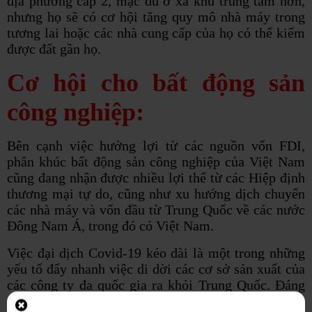
địa phương cấp 2, mặc dù ở xa khu trung tâm hơn,
nhưng họ sẽ có cơ hội tăng quy mô nhà máy trong
tương lai hoặc các nhà cung cấp của họ có thể kiếm
được đất gần họ.
Cơ hội cho bất động sản
công nghiệp:
Bên cạnh việc hưởng lợi từ các nguồn vốn FDI,
phân khúc bất động sản công nghiệp của Việt Nam
cũng đang nhận được nhiều lợi thế từ các Hiệp định
thương mại tự do, cũng như xu hướng dịch chuyển
các nhà máy và vốn đầu từ Trung Quốc về các nước
Đông Nam Á, trong đó có Việt Nam.
Việc đại dịch Covid-19 kéo dài là một trong những
yếu tố đẩy nhanh việc di dời các cơ sở sản xuất của
các công ty đa quốc gia ra khỏi Trung Quốc. Đáng
chú ý nhất là Apple Computers, Pegatron và