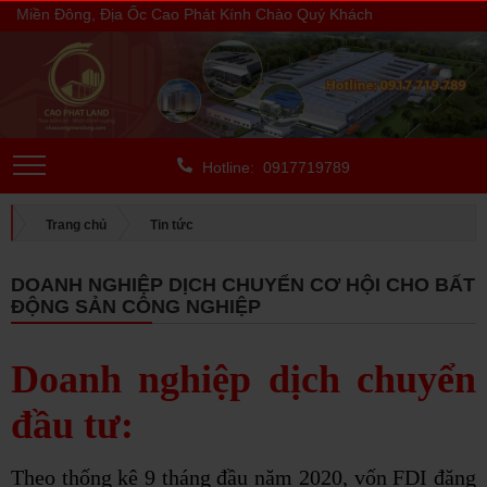
ền Đông, Địa Ốc Cao Phát Kính Chào Quý Khách
Hotline: 0917719789
Trang chủ
Tin tức
DOANH NGHIỆP DỊCH CHUYỂN CƠ HỘI CHO BẤT ĐỘNG SẢN
DOANH NGHIỆP DỊCH CHUYỂN CƠ HỘI CHO BẤT
CÔNG NGHIỆP
ĐỘNG SẢN CÔNG NGHIỆP
Doanh nghiệp dịch chuyển
đầu tư:
Theo thống kê 9 tháng đầu năm 2020, vốn FDI đăng