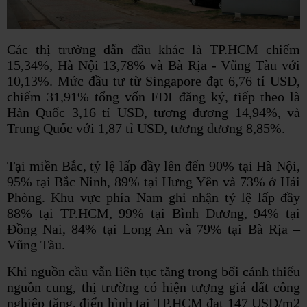
Các thị trường dẫn đầu khác là TP.HCM chiếm
15,34%, Hà Nội 13,78% và Bà Rịa - Vũng Tàu với
10,13%. Mức đầu tư từ Singapore đạt 6,76 tỉ USD,
chiếm 31,91% tổng vốn FDI đăng ký, tiếp theo là
Hàn Quốc 3,16 tỉ USD, tương đương 14,94%, và
Trung Quốc với 1,87 tỉ USD, tương đương 8,85%.
Tại miền Bắc, tỷ lệ lấp đầy lên đến 90% tại Hà Nội,
95% tại Bắc Ninh, 89% tại Hưng Yên và 73% ở Hải
Phòng. Khu vực phía Nam ghi nhận tỷ lệ lấp đầy
88% tại TP.HCM, 99% tại Bình Dương, 94% tại
Đồng Nai, 84% tại Long An và 79% tại Bà Rịa –
Vũng Tàu.
Khi nguồn cầu vẫn liên tục tăng trong bối cảnh thiếu
nguồn cung, thị trường có hiện tượng giá đất công
nghiệp tăng, điển hình tại TP.HCM đạt 147 USD/m2