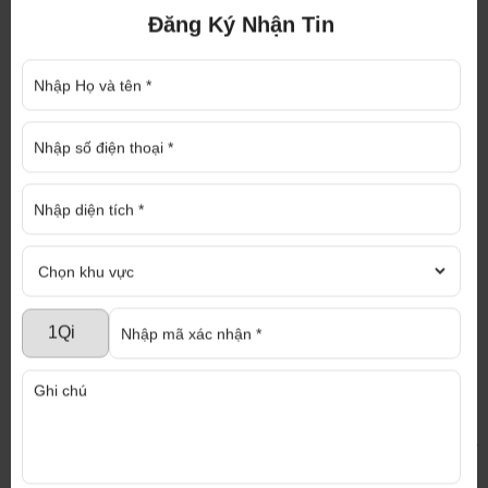
Foxconn đã công bố kế hoạch chuyển đến hoặc mở
Đăng Ký Nhận Tin
rộng sản xuất tại Việt Nam.
Để thu hút các nhà đầu tư dịch chuyển đến Việt Nam, các khu kinh
tế cần hoàn chỉnh khung pháp lý để phát triển khu công nghiệp, hỗ
trợ các dự án ngách, ví dụ như khu công nghiệp sinh thái, khu công
nghiệp hỗ trợ, khu công nghiệp liên kết, mô hình dịch vụ khu công
nghiệp và đô thị kết hợp.
Đồng thời, để chuyển dịch sang các ngành công
nghiệp có giá trị gia tăng cao hơn, Việt Nam phải
tăng nguồn cung lao động có trình độ và đầu tư vào
giáo dục, công nghệ thông tin, toán học, khoa học
trên toàn quốc. Đáng chú ý, cơ sở hạ tầng và giao
thông là một trong những vấn đề Việt Nam cần cải
thiện hơn cả bởi vì còn một số hạn chế.
Chất lượng
nhà xưởng
cũng phải được nâng cao,
đảm bảo chất lượng, đẹp, đạt tiêu chuẩn Châu Âu,
hệ thống trạm điện, nước cung cấp sản xuất luôn
hoạt động với công suất tối đa, hệ thống pccc tự
động,... nhằm đáp ứng nhu cầu sản xuất cho các