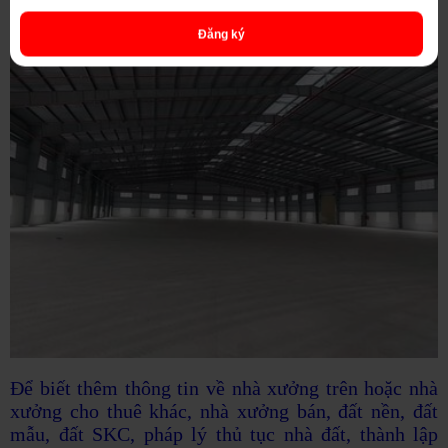
doanh nghiệp.
Đăng ký
Để biết thêm thông tin về nhà xưởng trên hoặc nhà
xưởng cho thuê khác, nhà xưởng bán, đất nền, đất
mẫu, đất SKC, pháp lý thủ tục nhà đất, thành lập