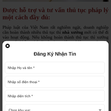
Được hỗ trợ và tư vấn thủ tục pháp lý
một cách đầy đủ:
Pháp luật của Việt Nam rất nghiêm ngặt, doanh nghiệp
cần hoàn thành nhiều thủ tục thì
nhà xưởng
mới có thể đi
vào hoạt động. Nếu không hoàn thành thủ tục thì xưởng
sản xuất không thể đi vào hoạt động. Một trục trặc nhỏ
khi làm thủ tục cũng sẽ khiến bạn phải tốn nhiều thời gian
để làm lại. Trong khi đó, nếu
thuê xưởng sản xuất
, bạn
Đăng Ký Nhận Tin
sẽ được nhận các hỗ trợ thủ tục từ đơn vị cho thuê. Tiện
lợi và hiệu quả hơn nhiều so với tự thi công
nhà xưởng
.
Để biết thêm thông tin về nhà xưởng trên hoặc nhà xưởng
cho thuê khác, nhà xưởng bán, đất nền, đất mẫu, đất SKC,
pháp lý thủ tục nhà đất, thành lập doanh nghiệp... vui lòng
liên hệ:
CÔNG TY TNHH ĐỊA ỐC CAO PHÁT
Trao niềm tin - Nhận thịnh vượng
Địa chỉ : 1286 Nguyễn Chí Thanh, P. Hiệp An, TP.
Thủ Dầu Một, Bình Dương
Điện thoại : 091 771 97 89 Hotline : 091 771 97 89 (Mr