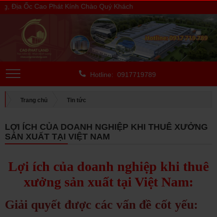
Địa Ốc Cao Phát Kính Chào Quý Khách
Hotline: 0917719789
Trang chủ
Tin tức
LỢI ÍCH CỦA DOANH NGHIỆP KHI THUÊ XƯỞNG SẢN XUẤT TẠI
LỢI ÍCH CỦA DOANH NGHIỆP KHI THUÊ XƯỞNG
VIỆT NAM
SẢN XUẤT TẠI VIỆT NAM
Lợi ích của doanh nghiệp khi thuê
xưởng sản xuất tại Việt Nam:
Giải quyết được các vấn đề cốt yếu: