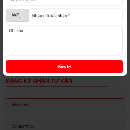
Trí)
Email : diaoccaophat@gmail.com
Website : nhaxuongmiendong.com, diaoccaophat.com
Chúng tôi cam kết tư vấn nhiệt tình, hoàn toàn miễn
phí với đội ngũ nhân viên chuyên nghiệp và tận tâm
Đăng ký
ĐĂNG KÝ NHẬN TƯ VẤN