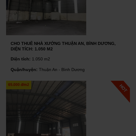
CHO THUÊ NHÀ XƯỞNG THUẬN AN, BÌNH DƯƠNG,
DIỆN TÍCH: 1.050 M2
Diện tích:
1.050 m2
Quận/huyện:
Thuận An - Bình Dương
65.000 đ/m2