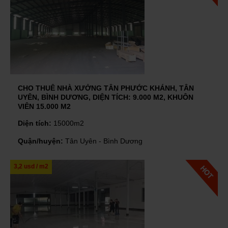
CHO THUÊ NHÀ XƯỞNG TÂN PHƯỚC KHÁNH, TÂN
UYÊN, BÌNH DƯƠNG, DIỆN TÍCH: 9.000 M2, KHUÔN
VIÊN 15.000 M2
Diện tích:
15000m2
Quận/huyện:
Tân Uyên - Bình Dương
3,2 usd / m2