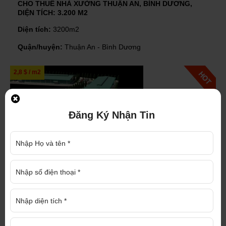
CHO THUÊ NHÀ XƯỞNG THUẬN AN, BÌNH DƯƠNG,
DIỆN TÍCH: 3.200 M2
Diện tích:
3200m2
Quận/huyện:
Thuận An - Bình Dương
2,8 $ / m2
Đăng Ký Nhận Tin
CHO THUÊ NHÀ XƯỞNG TÂN UYÊN, BÌNH DƯƠNG,
DIỆN TÍCH: 10.000 M2 NHÀ XƯỞNG
Diện tích:
15,000 m2