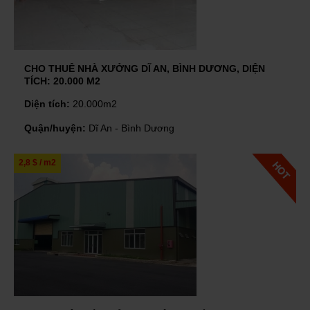
CHO THUÊ NHÀ XƯỞNG DĨ AN, BÌNH DƯƠNG, DIỆN
TÍCH: 20.000 M2
Diện tích:
20.000m2
Quận/huyện:
Dĩ An - Bình Dương
2,8 $ / m2