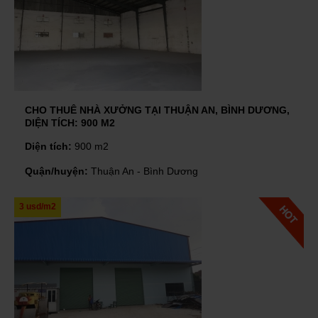
CHO THUÊ NHÀ XƯỞNG TẠI THUẬN AN, BÌNH DƯƠNG,
DIỆN TÍCH: 900 M2
Diện tích:
900 m2
Quận/huyện:
Thuận An - Bình Dương
3 usd/m2