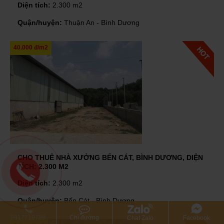
Diện tích:
2.300 m2
Quận/huyện:
Thuận An - Bình Dương
40.000 đ/m2
CHO THUÊ NHÀ XƯỞNG BẾN CÁT, BÌNH DƯƠNG, DIỆN
TÍCH: 2.300 M2
Diện tích:
2.300 m2
Quận/huyện:
Bến Cát - Bình Dương
0917719789
Chỉ đường
Chat Zalo
Facebook