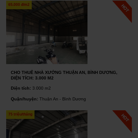
65.000 đ/m2
CHO THUÊ NHÀ XƯỞNG THUẬN AN, BÌNH DƯƠNG,
DIỆN TÍCH: 3.000 M2
Diện tích:
3.000 m2
Quận/huyện:
Thuận An - Bình Dương
75 triệu/tháng