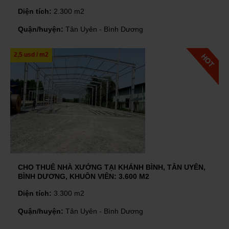
Diện tích:
2.300 m2
Quận/huyện:
Tân Uyên - Bình Dương
2,5 usd / m2
CHO THUÊ NHÀ XƯỞNG TẠI KHÁNH BÌNH, TÂN UYÊN,
BÌNH DƯƠNG, KHUÔN VIÊN: 3.600 M2
Diện tích:
3.300 m2
Quận/huyện:
Tân Uyên - Bình Dương