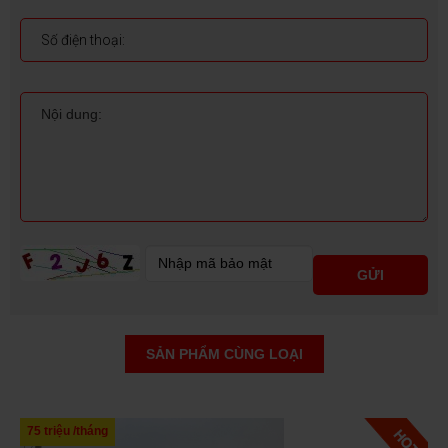
SẢN PHẨM CÙNG LOẠI
75 triệu /tháng