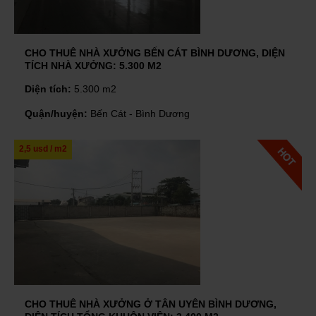
CHO THUÊ NHÀ XƯỞNG BẾN CÁT BÌNH DƯƠNG, DIỆN
TÍCH NHÀ XƯỞNG: 5.300 M2
Diện tích:
5.300 m2
Quận/huyện:
Bến Cát - Bình Dương
2,5 usd / m2
CHO THUÊ NHÀ XƯỞNG Ở TÂN UYÊN BÌNH DƯƠNG,