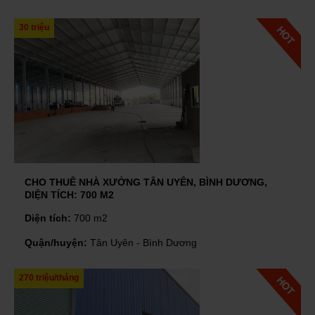
30 triệu
CHO THUÊ NHÀ XƯỞNG TÂN UYÊN, BÌNH DƯƠNG,
DIỆN TÍCH: 700 M2
Diện tích:
700 m2
Quận/huyện:
Tân Uyên - Bình Dương
270 triệu/tháng