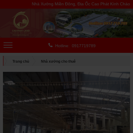
Nhà Xưởng Miền Đông, Địa Ốc Cao Phát Kính Chào Quý Khách
Hotline: 0917719789
Trang chủ
Nhà xưởng cho thuê
CHO THUÊ NGOÀI KCN
Bình Dương
CHO THUÊ NHÀ XƯỞNG TẠI TÂN UYÊN, BÌNH DƯƠNG, DIỆN TÍCH:
39.000 M2