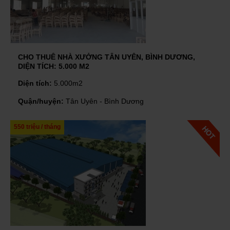
CHO THUÊ NHÀ XƯỞNG TÂN UYÊN, BÌNH DƯƠNG,
DIỆN TÍCH: 5.000 M2
Diện tích:
5.000m2
Quận/huyện:
Tân Uyên - Bình Dương
550 triệu / tháng