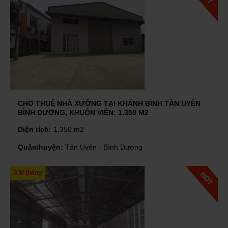
CHO THUÊ NHÀ XƯỞNG TẠI KHÁNH BÌNH TÂN UYÊN
BÌNH DƯƠNG, KHUÔN VIÊN: 1.350 M2
Diện tích:
1.350 m2
Quận/huyện:
Tân Uyên - Bình Dương
3 $/ tháng