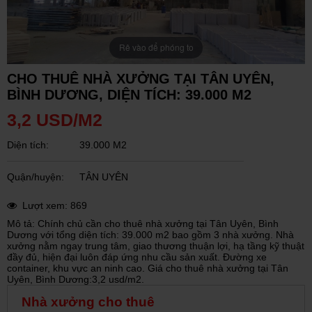
Rê vào để phóng to
CHO THUÊ NHÀ XƯỞNG TẠI TÂN UYÊN,
BÌNH DƯƠNG, DIỆN TÍCH: 39.000 M2
3,2 USD/M2
Diện tích:
39.000 M2
Quận/huyện:
TÂN UYÊN
Lượt xem: 869
Mô tả: Chính chủ cần cho thuê nhà xưởng tại Tân Uyên, Bình
Dương với tổng diện tích: 39.000 m2 bao gồm 3 nhà xưởng. Nhà
xưởng nằm ngay trung tâm, giao thương thuận lợi, hạ tầng kỹ thuật
đầy đủ, hiện đại luôn đáp ứng nhu cầu sản xuất. Đường xe
container, khu vực an ninh cao. Giá cho thuê nhà xưởng tại Tân
Uyên, Bình Dương:3,2 usd/m2.
Nhà xưởng cho thuê