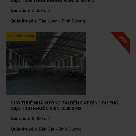
DIỆN TÍCH TỔNG KHUÔN VIÊN: 3.400 M2
Diện tích:
2.600 m2
Quận/huyện:
Tân Uyên - Bình Dương
350 triệu/tháng
CHO THUÊ NHÀ XƯỞNG TẠI BẾN CÁT BÌNH DƯƠNG,
DIỆN TÍCH KHUÔN VIÊN 10.000 M2
Diện tích:
6.000 m2
Quận/huyện:
Bến Cát - Bình Dương