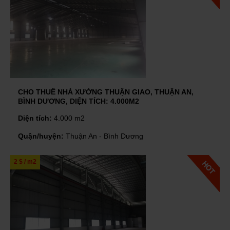
CHO THUÊ NHÀ XƯỞNG THUẬN GIAO, THUẬN AN,
BÌNH DƯƠNG, DIỆN TÍCH: 4.000M2
Diện tích:
4.000 m2
Quận/huyện:
Thuận An - Bình Dương
2 $ / m2