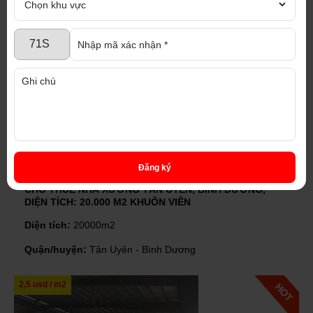
Quận/huyện:
Tân Uyên - Bình Dương
3.0 usd / m2
Đăng ký
CHO THUÊ NHÀ XƯỞNG TÂN UYÊN, BÌNH DƯƠNG,
DIỆN TÍCH: 20.000 M2 KHUÔN VIÊN
Diện tích:
20000m2
Quận/huyện:
Tân Uyên - Bình Dương
2,5 usd / m2