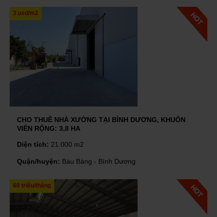
3 usd/m2
CHO THUÊ NHÀ XƯỞNG TẠI BÌNH DƯƠNG, KHUÔN
VIÊN RỘNG: 3,8 HA
Diện tích:
21.000 m2
Quận/huyện:
Bàu Bàng - Bình Dương
60 triệu/tháng