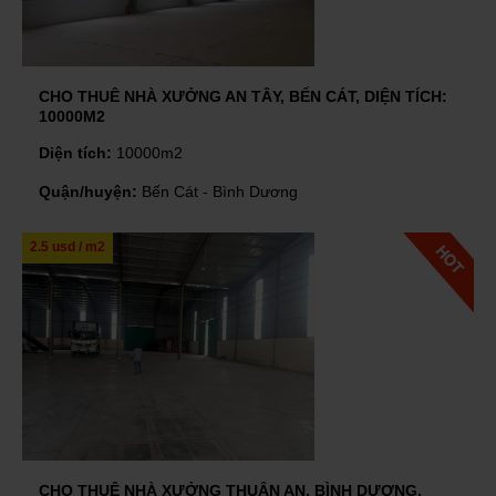
CHO THUÊ NHÀ XƯỞNG AN TÂY, BẾN CÁT, DIỆN TÍCH:
10000M2
Diện tích:
10000m2
Quận/huyện:
Bến Cát - Bình Dương
2.5 usd / m2
CHO THUÊ NHÀ XƯỞNG THUẬN AN, BÌNH DƯƠNG,