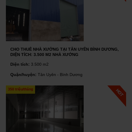
CHO THUÊ NHÀ XƯỞNG TẠI TÂN UYÊN BÌNH DƯƠNG,
DIỆN TÍCH: 3.500 M2 NHÀ XƯỞNG
Diện tích:
3.500 m2
Quận/huyện:
Tân Uyên - Bình Dương
350 triệu/tháng