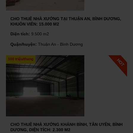
CHO THUÊ NHÀ XƯỞNG TẠI THUẬN AN, BÌNH DƯƠNG,
KHUÔN VIÊN: 15.000 M2
Diện tích:
9.500 m2
Quận/huyện:
Thuận An - Bình Dương
100 triệu/thang
CHO THUÊ NHÀ XƯỞNG KHÁNH BÌNH, TÂN UYÊN, BÌNH
DƯƠNG, DIỆN TÍCH: 2.300 M2