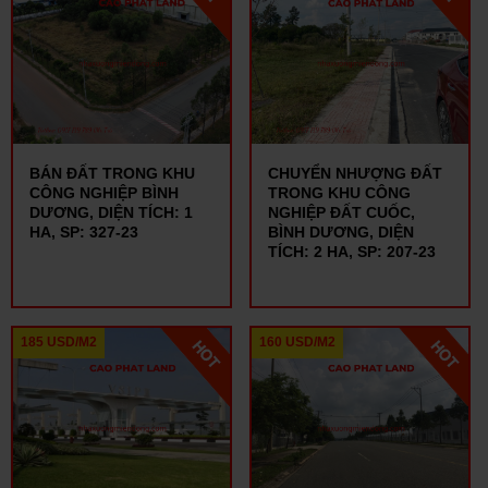
BÁN ĐẤT TRONG KHU
CHUYỂN NHƯỢNG ĐẤT
CÔNG NGHIỆP BÌNH
TRONG KHU CÔNG
DƯƠNG, DIỆN TÍCH: 1
NGHIỆP ĐẤT CUỐC,
HA, SP: 327-23
BÌNH DƯƠNG, DIỆN
TÍCH: 2 HA, SP: 207-23
185 USD/M2
160 USD/M2