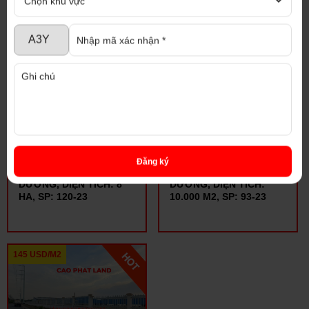
175 USD/M2
210 USD/M2
BÁN ĐẤT TRONG KHU
BÁN ĐẤT TRONG KHU
Đăng ký
CÔNG NGHIỆP BÌNH
CÔNG NGHIỆP BÌNH
DƯƠNG, DIỆN TÍCH: 8
DƯƠNG, DIỆN TÍCH:
HA, SP: 120-23
10.000 M2, SP: 93-23
145 USD/M2