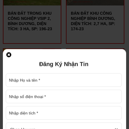
BÁN ĐẤT TRONG KHU
BÁN ĐẤT KHU CÔNG
CÔNG NGHIỆP VSIP 2,
NGHIỆP BÌNH DƯƠNG,
BÌNH DƯƠNG, DIỆN
DIỆN TÍCH: 2,7 HA, SP:
TÍCH: 3 HA, SP: 196-23
174-23
220 USD/M2
135 USD/M2
Đăng Ký Nhận Tin
BÁN ĐẤT TRONG KHU
BÁN ĐẤT KHU CÔNG
CÔNG NGHIỆP VSIP 2,
NGHIỆP BÌNH DƯƠNG,
DIỆN TÍCH: 2 HECTA, SP:
DIỆN TÍCH: 2 HECTA, SP:
156-23
144-23