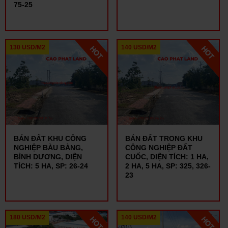
75-25
130 USD/M2
140 USD/M2
BÁN ĐẤT KHU CÔNG
BÁN ĐẤT TRONG KHU
NGHIỆP BÀU BÀNG,
CÔNG NGHIỆP ĐẤT
BÌNH DƯƠNG, DIỆN
CUỐC, DIỆN TÍCH: 1 HA,
TÍCH: 5 HA, SP: 26-24
2 HA, 5 HA, SP: 325, 326-
23
180 USD/M2
140 USD/M2