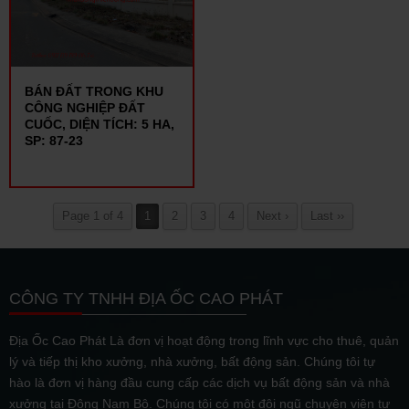
BÁN ĐẤT TRONG KHU
CÔNG NGHIỆP ĐẤT
CUỐC, DIỆN TÍCH: 5 HA,
SP: 87-23
Page 1 of 4
1
2
3
4
Next ›
Last ››
CÔNG TY TNHH ĐỊA ỐC CAO PHÁT
Địa Ốc Cao Phát Là đơn vị hoạt động trong lĩnh vực cho thuê, quản
lý và tiếp thị kho xưởng, nhà xưởng, bất động sản. Chúng tôi tự
hào là đơn vị hàng đầu cung cấp các dịch vụ bất động sản và nhà
xưởng tại Đông Nam Bộ. Chúng tôi có một đội ngũ chuyên viên tư