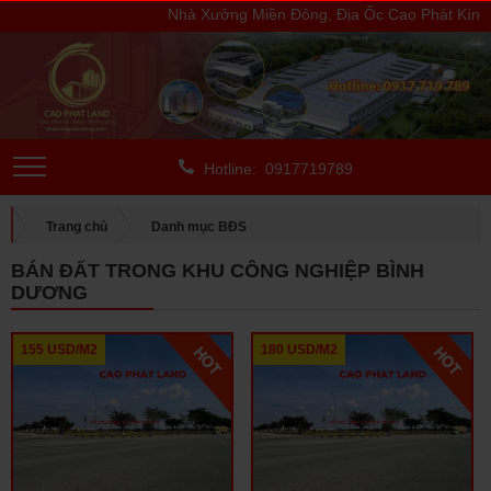
Nhà Xưởng Miền Đông, Địa Ốc Cao Phát Kính Ch
Hotline: 0917719789
Trang chủ
Danh mục BĐS
BÁN ĐẤT TRONG KHU CÔNG NGHIỆP BÌNH DƯƠNG
BÁN ĐẤT TRONG KHU CÔNG NGHIỆP BÌNH
DƯƠNG
155 USD/M2
180 USD/M2