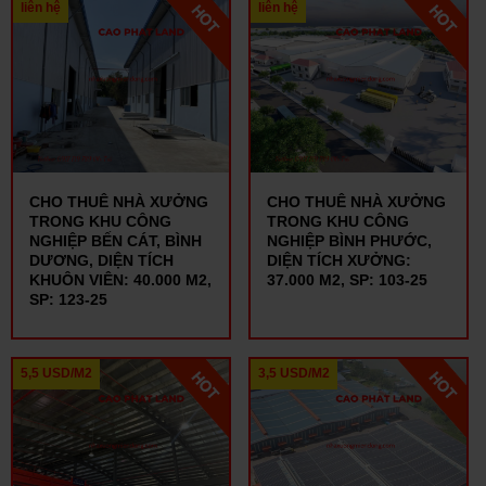
liên hệ
liên hệ
CHO THUÊ NHÀ XƯỞNG
CHO THUÊ NHÀ XƯỞNG
TRONG KHU CÔNG
TRONG KHU CÔNG
NGHIỆP BẾN CÁT, BÌNH
NGHIỆP BÌNH PHƯỚC,
DƯƠNG, DIỆN TÍCH
DIỆN TÍCH XƯỞNG:
KHUÔN VIÊN: 40.000 M2,
37.000 M2, SP: 103-25
SP: 123-25
5,5 USD/M2
3,5 USD/M2