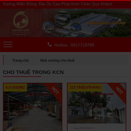
ởng Miền Đông, Địa Ốc Cao Phát Kính Chào Quý Khách
Hotline: 0917719789
Trang chủ
Nhà xưởng cho thuê
CHO THUÊ TRONG KCN
CHO THUÊ TRONG KCN
4,3 USD/M2
315 TRIỆU/THÁNG