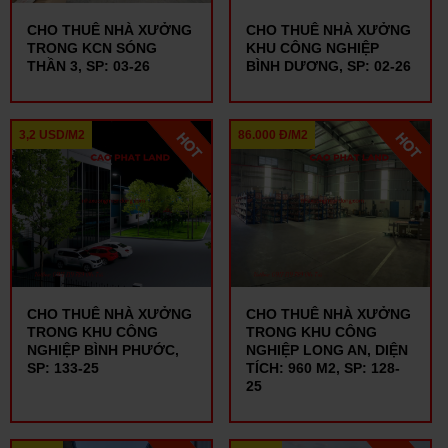
CHO THUÊ NHÀ XƯỞNG
CHO THUÊ NHÀ XƯỞNG
TRONG KCN SÓNG
KHU CÔNG NGHIỆP
THẦN 3, SP: 03-26
BÌNH DƯƠNG, SP: 02-26
3,2 USD/M2
86.000 Đ/M2
CHO THUÊ NHÀ XƯỞNG
CHO THUÊ NHÀ XƯỞNG
TRONG KHU CÔNG
TRONG KHU CÔNG
NGHIỆP BÌNH PHƯỚC,
NGHIỆP LONG AN, DIỆN
SP: 133-25
TÍCH: 960 M2, SP: 128-
25