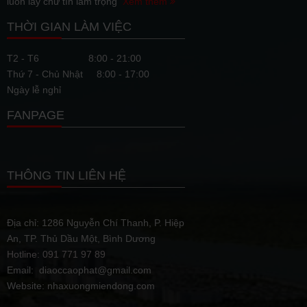
luôn lấy chữ tín làm trọng
Xem thêm
THỜI GIAN LÀM VIỆC
T2 - T6
8:00 - 21:00
Thứ 7 - Chủ Nhật
8:00 - 17:00
Ngày lễ nghỉ
FANPAGE
THÔNG TIN LIÊN HỆ
Địa chỉ: 1286 Nguyễn Chí Thanh, P. Hiệp
An, TP. Thủ Dầu Một, Bình Dương
Hotline: 091 771 97 89
Email: diaoccaophat@gmail.com
Website: nhaxuongmiendong.com