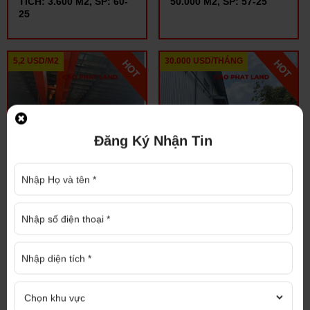
TÍCH: 3.600 M2, SP: 60-
50.000 M2, SP: 57-25
25
5,2 USD/M2
30.000 USD/THÁNG
Đăng Ký Nhận Tin
CHO THUÊ NHÀ XƯỞNG
CHO THUÊ NHÀ XƯỞNG
KHU CÔNG NGHIỆP
KHU CÔNG NGHIỆP
BÌNH DƯƠNG, DIỆN
SÓNG THẦN, BÌNH
TÍCH: 6.000 M2, SP: 40-
DƯƠNG, DIỆN TÍCH
25
XƯỞNG: 5.500 M2, SP:
277-24
3,7 USD/M2
liên hệ