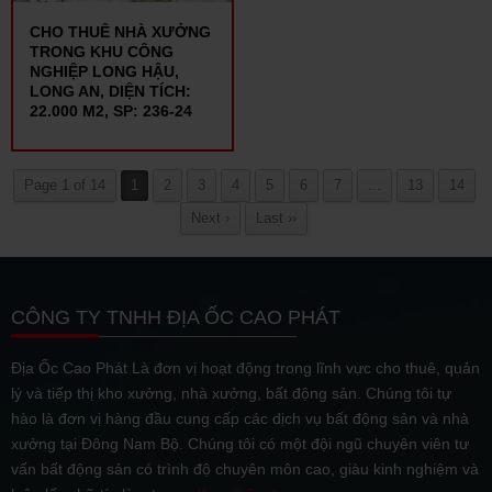
CHO THUÊ NHÀ XƯỞNG
TRONG KHU CÔNG
NGHIỆP LONG HẬU,
LONG AN, DIỆN TÍCH:
22.000 M2, SP: 236-24
Page 1 of 14
1
2
3
4
5
6
7
...
13
14
Next ›
Last ››
CÔNG TY TNHH ĐỊA ỐC CAO PHÁT
Địa Ốc Cao Phát Là đơn vị hoạt động trong lĩnh vực cho thuê, quản
lý và tiếp thị kho xưởng, nhà xưởng, bất động sản. Chúng tôi tự
hào là đơn vị hàng đầu cung cấp các dịch vụ bất động sản và nhà
xưởng tại Đông Nam Bộ. Chúng tôi có một đội ngũ chuyên viên tư
vấn bất động sản có trình độ chuyên môn cao, giàu kinh nghiệm và