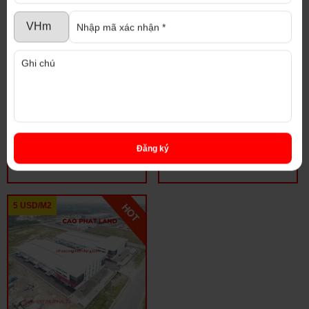
CHO THUÊ NHÀ XƯỞNG
CHO THUÊ NHÀ XƯỞNG
TRONG KHU CÔNG
KHU CÔNG NGHIỆP
NGHIỆP BÌNH DƯƠNG,
BÌNH DƯƠNG, DIỆN
DIỆN TÍCH: 2.800 M2,
TÍCH: 1.850 M2, SP: 241-
Đăng ký
SP: 266-24
24
5 USD/M2