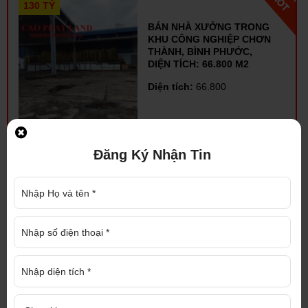
130 TỶ
BÁN NHÀ XƯỞNG TRONG
KHU CÔNG NGHIỆP CHƠN
THÀNH, BÌNH PHƯỚC,
DIỆN TÍCH: 66.800 M2
Diện tích:
66.800
Đăng Ký Nhận Tin
70 TỶ
BÁN NHÀ XƯỞNG KHU
CÔNG NGHIỆP BẮC ĐỒNG
PHÚ BÌNH PHƯỚC, DIỆN
TÍCH: 4,3 HA
Diện tích:
4.3 ha