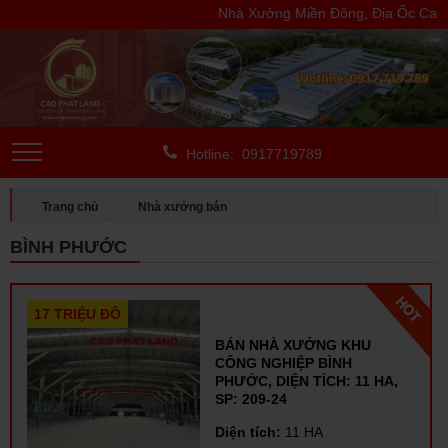
Nhà Xưởng Miền Đông, Địa Ốc Cao Ph
Hotline: 0917719789
Trang chủ
Nhà xưởng bán
BÁN NHÀ XƯỞNG TRONG KCN
Bình Phước
BÌNH PHƯỚC
17 TRIỆU ĐÔ
BÁN NHÀ XƯỞNG KHU
CÔNG NGHIỆP BÌNH
PHƯỚC, DIỆN TÍCH: 11 HA,
SP: 209-24
Diện tích:
11 HA