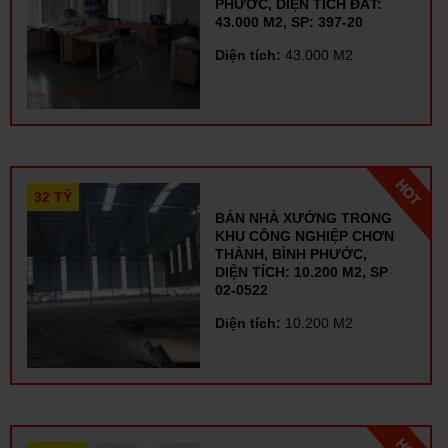
PHƯỚC, DIỆN TÍCH ĐẤT:
43.000 M2, SP: 397-20
Diện tích:
43.000 M2
32 TỶ
BÁN NHÀ XƯỞNG TRONG
KHU CÔNG NGHIỆP CHƠN
THÀNH, BÌNH PHƯỚC,
DIỆN TÍCH: 10.200 M2, SP
02-0522
Diện tích:
10.200 M2