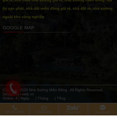
ốc cao phát, nhà đất miền đông giá rẻ, nhà đất rẻ, nhà xưởng
ngoài khu công nghiệp
GOOGLE MAP
Copyright 2020 Nhà Xưởng Miền Đông . All Rights Reserved.
Design by i-web.vn
Online: 4 | Ngày:
...
| Tháng:
...
| Tổng:
...
0917719789
Chỉ đường
Chat Zalo
Facebook