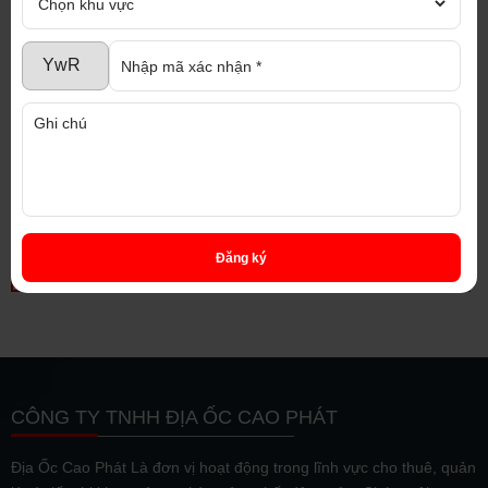
33 tỷ
BÁN NHÀ XƯỞNG BÌNH
PHƯỚC, TRONG KHU
CÔNG NGHIỆP CHƠN
THÀNH
Diện tích:
14.200 m2
Đăng ký
CÔNG TY TNHH ĐỊA ỐC CAO PHÁT
Địa Ốc Cao Phát Là đơn vị hoạt động trong lĩnh vực cho thuê, quản