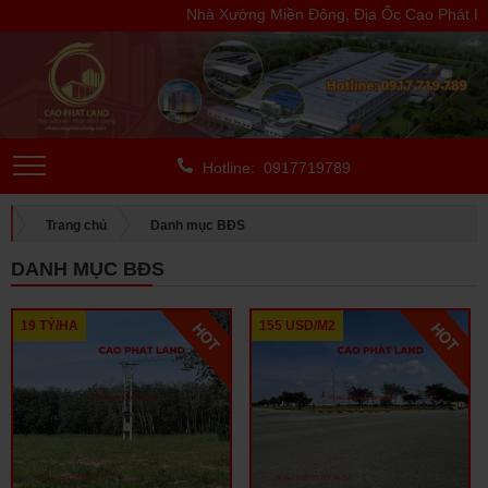
Nhà Xưởng Miền Đông, Địa Ốc Cao Phát Kính
Hotline: 0917719789
Trang chủ
Danh mục BĐS
DANH MỤC BĐS
19 TỶ/HA
155 USD/M2