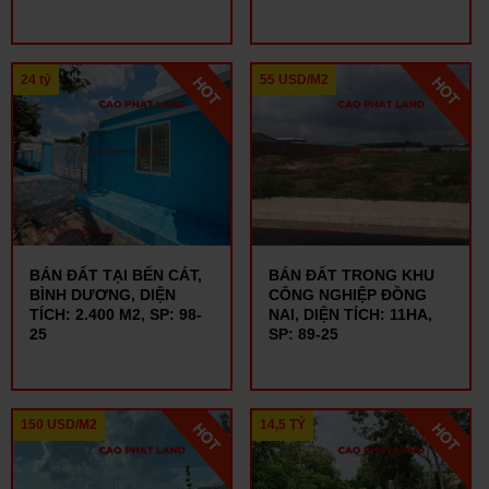
24 tỷ
55 USD/M2
BÁN ĐẤT TẠI BẾN CÁT,
BÁN ĐẤT TRONG KHU
BÌNH DƯƠNG, DIỆN
CÔNG NGHIỆP ĐỒNG
TÍCH: 2.400 M2, SP: 98-
NAI, DIỆN TÍCH: 11HA,
25
SP: 89-25
150 USD/M2
14,5 TỶ