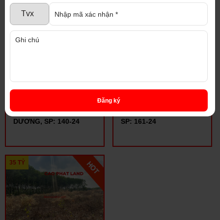
240 USD/M2
50 USD/M2
BÁN ĐẤT KHU CÔNG
BÁN ĐẤT TRONG KHU
Đăng ký
NGHIỆP SÓNG THẦN 3,
CÔNG NGHIỆP ĐỒNG
THỦ DẦU MỘT, BÌNH
NAI, DIỆN TÍCH: 11 HA,
DƯƠNG, SP: 140-24
SP: 161-24
35 TỶ