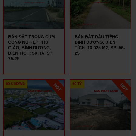
BÁN ĐẤT TRONG CỤM
BÁN ĐẤT DẦU TIẾNG,
CÔNG NGHIỆP PHÚ
BÌNH DƯƠNG, DIỆN
GIÁO, BÌNH DƯƠNG,
TÍCH: 10.025 M2, SP: 56-
DIỆN TÍCH: 50 HA, SP:
25
75-25
60 USD/M2
90 TỶ