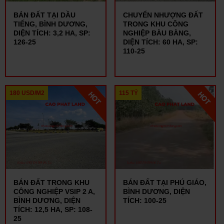
BÁN ĐẤT TẠI DẦU
CHUYỂN NHƯỢNG ĐẤT
TIẾNG, BÌNH DƯƠNG,
TRONG KHU CÔNG
DIỆN TÍCH: 3,2 HA, SP:
NGHIỆP BÀU BÀNG,
126-25
DIỆN TÍCH: 60 HA, SP:
110-25
180 USD/M2
115 TỶ
BÁN ĐẤT TRONG KHU
BÁN ĐẤT TẠI PHÚ GIÁO,
CÔNG NGHIỆP VSIP 2 A,
BÌNH DƯƠNG, DIỆN
BÌNH DƯƠNG, DIỆN
TÍCH: 100-25
TÍCH: 12,5 HA, SP: 108-
25