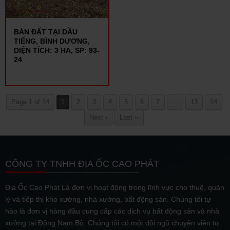
BÁN ĐẤT TẠI DẦU
TIẾNG, BÌNH DƯƠNG,
DIỆN TÍCH: 3 HA, SP: 93-
24
Page 1 of 14
1
2
3
4
5
6
7
...
13
14
Next ›
Last ››
CÔNG TY TNHH ĐỊA ỐC CAO PHÁT
Địa Ốc Cao Phát Là đơn vị hoạt động trong lĩnh vực cho thuê, quản
lý và tiếp thị kho xưởng, nhà xưởng, bất động sản. Chúng tôi tự
hào là đơn vị hàng đầu cung cấp các dịch vụ bất động sản và nhà
xưởng tại Đông Nam Bộ. Chúng tôi có một đội ngũ chuyên viên tư