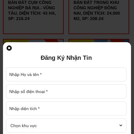
BÁN ĐẤT CỤM CÔNG
BÁN ĐẤT TRONG KHU
NGHIỆP BÀ RỊA - VŨNG
CÔNG NGHIỆP ĐỒNG
TÀU, DIỆN TÍCH: 43 HA,
NAI, DIỆN TÍCH: 24.000
SP: 216-24
M2, SP: 208-24
120 USD/M2
115 USD/M2
Đăng Ký Nhận Tin
BÁN ĐẤT KHU CÔNG
BÁN ĐẤT TRONG KHU
NGHIỆP CÔNG NGHIỆP
CÔNG NGHIỆP BÀ RỊA -
LONG AN, DIỆN TÍCH: 15
VŨNG TÀU, DIỆN TÍCH:
HA, SP: 201-24
22 HA, SP: 192-24