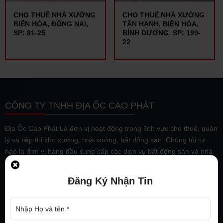
CHO THUÊ NHÀ XƯỞNG
CHO THUỂ NHÀ XƯỞNG
BIÊN HÒA, ĐỒNG NAI,
TẬN HẠNH, BIÊN HÒA,
SP: 81-25
BÌNH DƯƠNG, SP: 199-
22
CÔNG TY TNHH ĐỊA ỐC CAO PHÁT
Địa Ốc Cao Phát Là đơn vị hoạt động trong lĩnh vực cho thuê, quản
lý và tiếp thị kho xưởng, nhà xưởng, bất động sản. Chúng tôi tự
hào là đơn vị hàng đầu cung cấp các dịch vụ bất động sản và nhà
xưởng tại Đông Nam Bộ. Chúng tôi có một đội ngũ chuyên viên tư
vấn bất động sản có trình độ chuyên môn cao, giàu kinh nghiệm và
Đăng Ký Nhận Tin
luôn lấy chữ tín làm trọng
Xem thêm
THỜI GIAN LÀM VIỆC