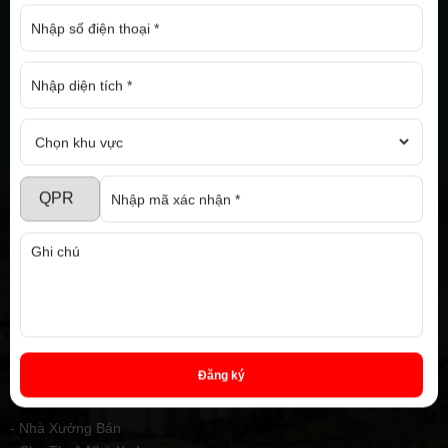
T2 - T6
8:00 - 21:00
Thứ 7 - Chủ Nhật
8:00 - 17:00
Ngày lễ nghỉ
FANPAGE
THÔNG TIN LIÊN HỆ
Địa chỉ: 1286 Nguyễn Chí Thanh, P. Hiệp
An, TP. Thủ Dầu Một, Bình Dương
Hotline: 091 771 97 89
Email: diaoccaophat@gmail.com
Website: nhaxuongmiendong.com
Đăng ký
DỊCH VỤ
- Nhà Xưởng Bán