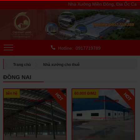
Nhà Xưởng Miền Đông, Địa Ốc Cao P
Hotline: 0917719789
Trang chủ
Nhà xưởng cho thuê
CHO THUÊ NGOÀI KCN
Đồng Nai
ĐỒNG NAI
liên hệ
60.000 Đ/M2