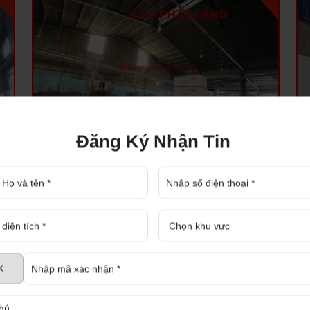
Đăng Ký Nhận Tin
CHO THUÊ NHÀ XƯỞNG BẾN CÁT, BÌNH
:
DƯƠNG, DIỆN TÍCH: 5.360 M2, SP: 104-25
Cho thuê nhà xưởng Bến Cát, Bình Dương
Diện tích:
5.360 M2
Quận/huyện:
Bến Cát