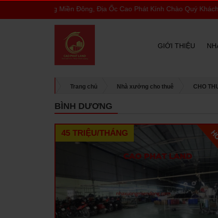
hà Xưởng Miền Đông, Địa Ốc Cao Phát Kính Chào Quý Khách
GIỚI THIỆU
NH
Trang chủ
Nhà xưởng cho thuê
CHO TH
BÌNH DƯƠNG
45 TRIỆU/THÁNG