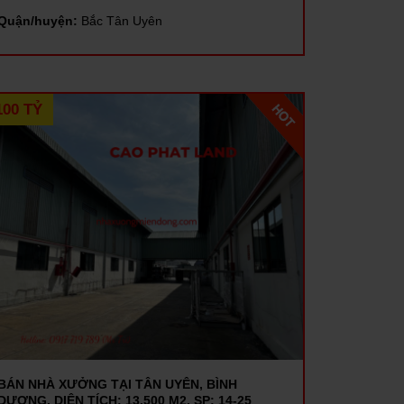
Quận/huyện:
Bắc Tân Uyên
100 TỶ
BÁN NHÀ XƯỞNG TẠI TÂN UYÊN, BÌNH
DƯƠNG, DIỆN TÍCH: 13.500 M2, SP: 14-25