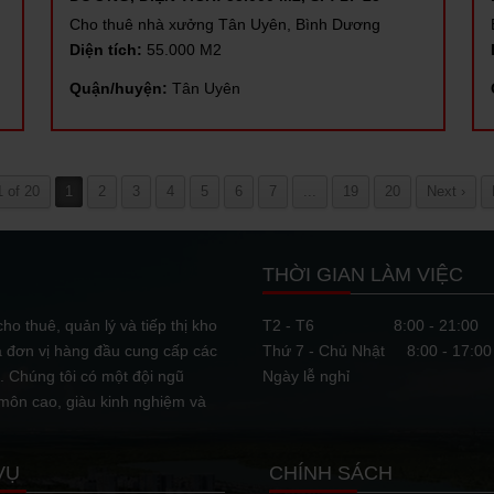
Cho thuê nhà xưởng Tân Uyên, Bình Dương
Diện tích:
55.000 M2
Quận/huyện:
Tân Uyên
 of 20
1
2
3
4
5
6
7
...
19
20
Next ›
THỜI GIAN LÀM VIỆC
ho thuê, quản lý và tiếp thị kho
T2 - T6
8:00 - 21:00
à đơn vị hàng đầu cung cấp các
Thứ 7 - Chủ Nhật
8:00 - 17:00
 Chúng tôi có một đội ngũ
Ngày lễ nghỉ
 môn cao, giàu kinh nghiệm và
VỤ
CHÍNH SÁCH