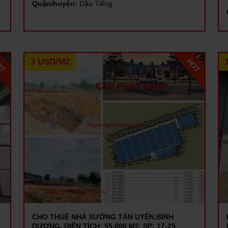
Quận/huyện:
Dầu Tiếng
3 USD/M2
CHO THUÊ NHÀ XƯỞNG TÂN UYÊN,BÌNH
DƯƠNG, DIỆN TÍCH: 55.000 M2, SP: 17-25