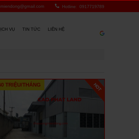
miendong@gmail.com
Hotline: 0917719789
ỊCH VỤ
TIN TỨC
LIÊN HỆ
60 TRIỆU/THÁNG