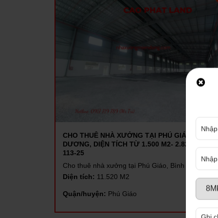
CHO THUÊ NHÀ XƯỞNG TẠI PHÚ GIÁO, BÌNH
DƯƠNG, DIỆN TÍCH TỪ 1.500 M2- 2.820 M2, SP
113-25
Cho thuê nhà xưởng tại Phú Giáo, Bình Dương
Diện tích:
11.520 M2
Quận/huyện:
Phú Giáo