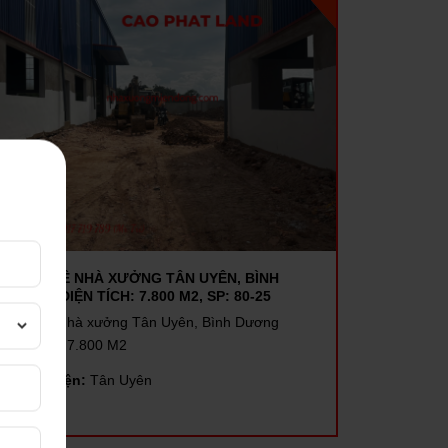
CHO THUÊ NHÀ XƯỞNG TÂN UYÊN, BÌNH
DƯƠNG, DIỆN TÍCH: 7.800 M2, SP: 80-25
Cho thuê nhà xưởng Tân Uyên, Bình Dương
Diện tích:
7.800 M2
Quận/huyện:
Tân Uyên