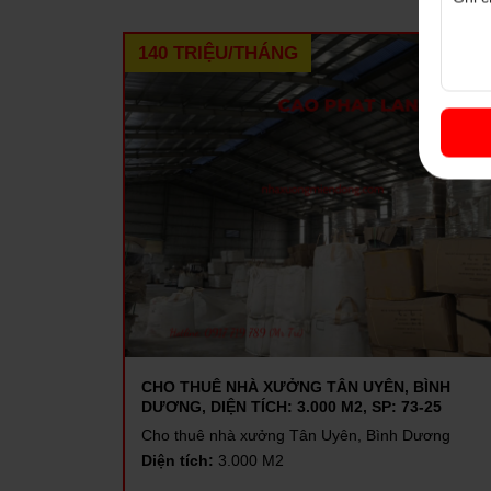
140 TRIỆU/THÁNG
CHO THUÊ NHÀ XƯỞNG TÂN UYÊN, BÌNH
DƯƠNG, DIỆN TÍCH: 3.000 M2, SP: 73-25
Cho thuê nhà xưởng Tân Uyên, Bình Dương
Diện tích:
3.000 M2