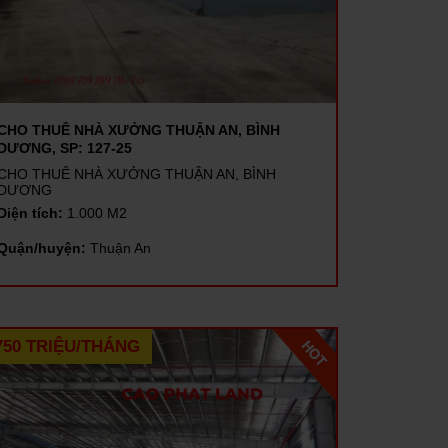
CHO THUÊ NHÀ XƯỞNG THUẬN AN, BÌNH
DƯƠNG, SP: 127-25
CHO THUÊ NHÀ XƯỞNG THUẬN AN, BÌNH
DƯƠNG
Diện tích:
1.000 M2
Quận/huyện:
Thuận An
750 TRIỆU/THÁNG