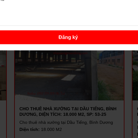
2,2 USD/M2
Đăng ký
CHO THUÊ NHÀ XƯỞNG TẠI DẦU TIẾNG, BÌNH
DƯƠNG, DIỆN TÍCH: 18.000 M2, SP: 53-25
Cho thuê nhà xưởng tại Dầu Tiếng, Bình Dương
Diện tích:
18.000 M2