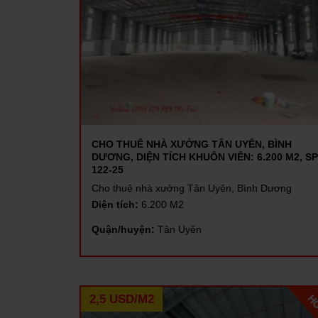
CHO THUÊ NHÀ XƯỞNG TÂN UYÊN, BÌNH
DƯƠNG, DIỆN TÍCH KHUÔN VIÊN: 6.200 M2, SP
122-25
Cho thuê nhà xưởng Tân Uyên, Bình Dương
Diện tích:
6.200 M2
Quận/huyện:
Tân Uyên
2,5 USD/M2