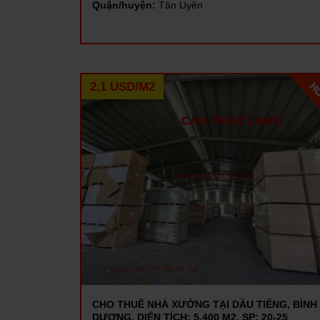
Quận/huyện:
Tân Uyên
2,1 USD/M2
CHO THUÊ NHÀ XƯỞNG TẠI DẦU TIẾNG, BÌNH
DƯƠNG, DIỆN TÍCH: 5.400 M2, SP: 20-25