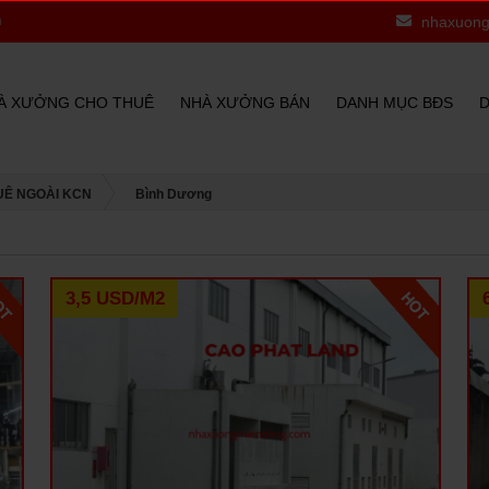
nhaxuong
À XƯỞNG CHO THUÊ
NHÀ XƯỞNG BÁN
DANH MỤC BĐS
D
UÊ NGOÀI KCN
Bình Dương
3,5 USD/M2