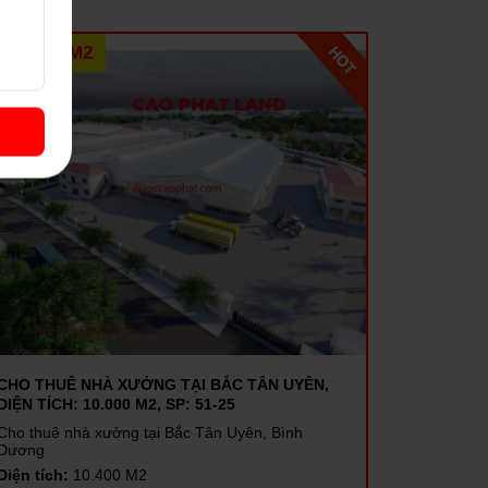
2,7 USD/M2
CHO THUÊ NHÀ XƯỞNG TẠI BẮC TÂN UYÊN,
DIỆN TÍCH: 10.000 M2, SP: 51-25
Cho thuê nhà xưởng tại Bắc Tân Uyên, Bình
Dương
Diện tích:
10.400 M2